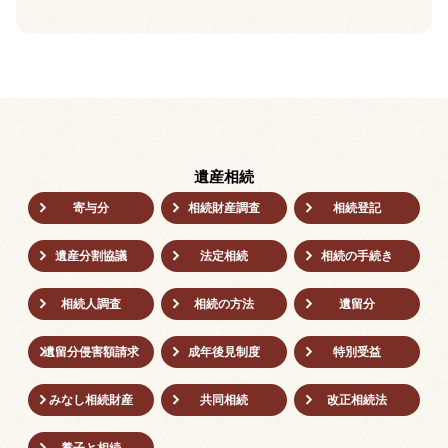
遺産相続
寄与分
相続財産調査
相続登記
遺産分割協議
法定相続
相続の⼿続き
相続人調査
相続の方法
遺留分
遺留分侵害額請求
成年後⾒制度
特別受益
みなし相続財産
共同相続
改正相続法