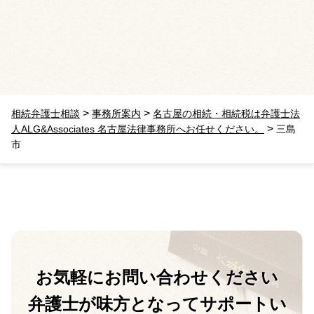
>
>
相続弁護士相談
事務所案内
名古屋の相続・相続税は弁護士法
>
人ALG&Associates 名古屋法律事務所へお任せください。
三島
市
お気軽に
お問い合わせください
弁護士が味方となって
サポートい