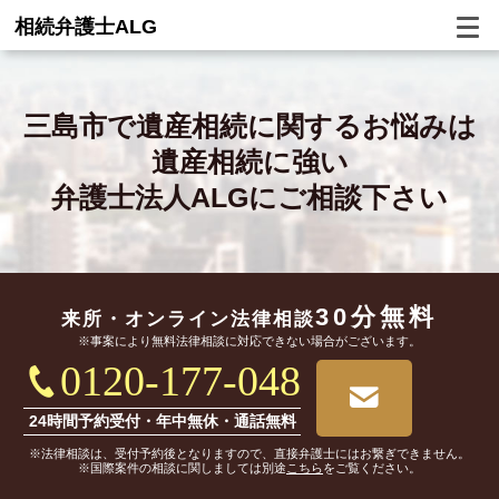
相続弁護士ALG
三島市で
遺産相続に関するお悩みは
遺産相続に強い
弁護士法人ALGにご相談下さい
30分無料
来所・オンライン
法律相談
※事案により無料法律相談に対応できない場合がございます。
0120-177-048
24時間予約受付・年中無休・通話無料
※法律相談は、受付予約後となりますので、直接弁護士にはお繋ぎできません。
※国際案件の相談に関しましては別途
こちら
をご覧ください。