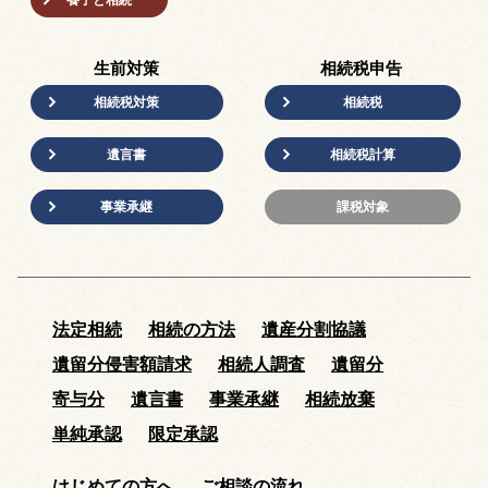
養子と相続
生前対策
相続税申告
相続税対策
相続税
遺言書
相続税計算
事業承継
課税対象
法定相続
相続の方法
遺産分割協議
遺留分侵害額請求
相続人調査
遺留分
寄与分
遺言書
事業承継
相続放棄
単純承認
限定承認
はじめての方へ
ご相談の流れ