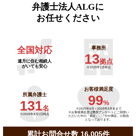
弁護士法人ALGに
お任せください
全国対応
事務所
13
拠点
遠方に住む相続人
がいても安心
※2025年1月時点
お客様満足度
所属弁護士
99
131
%
名
※2025年4月～
2026年3月末まで
※お客様満足度は弊所アンケートにご回答い
※2026年4月1日時点
ただいた中の「満足」、「やや満足」の割合
となっております。
累計お問合せ数 16,005件