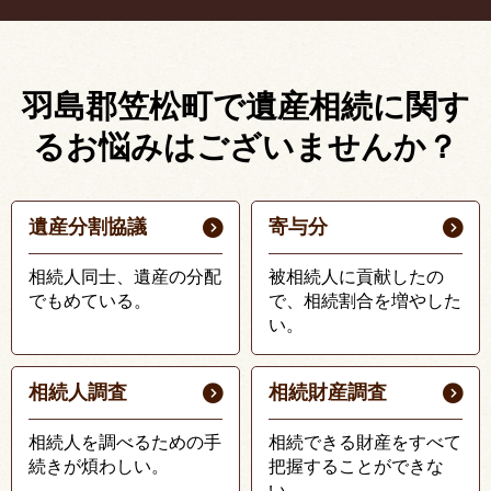
羽島郡笠松町で遺産相続に関す
る
お悩みはございませんか？
遺産分割協議
寄与分
相続人同士、遺産の分配
被相続人に貢献したの
でもめている。
で、相続割合を増やした
い。
相続人調査
相続財産調査
相続人を調べるための手
相続できる財産をすべて
続きが煩わしい。
把握することができな
い。