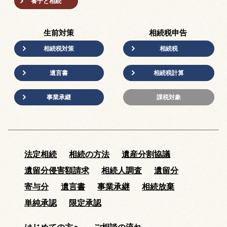
養子と相続
生前対策
相続税申告
相続税対策
相続税
遺言書
相続税計算
事業承継
課税対象
法定相続
相続の方法
遺産分割協議
遺留分侵害額請求
相続人調査
遺留分
寄与分
遺言書
事業承継
相続放棄
単純承認
限定承認