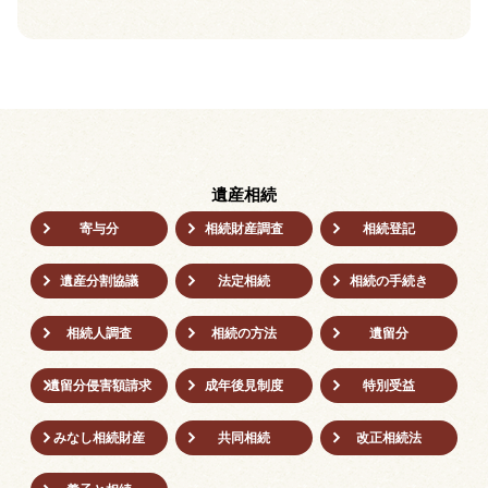
遺産相続
寄与分
相続財産調査
相続登記
遺産分割協議
法定相続
相続の⼿続き
相続人調査
相続の方法
遺留分
遺留分侵害額請求
成年後⾒制度
特別受益
みなし相続財産
共同相続
改正相続法