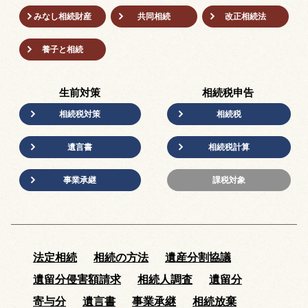
みなし相続財産
共同相続
改正相続法
養子と相続
生前対策
相続税申告
相続税対策
相続税
遺言書
相続税計算
事業承継
課税対象
法定相続
相続の方法
遺産分割協議
遺留分侵害額請求
相続人調査
遺留分
寄与分
遺言書
事業承継
相続放棄