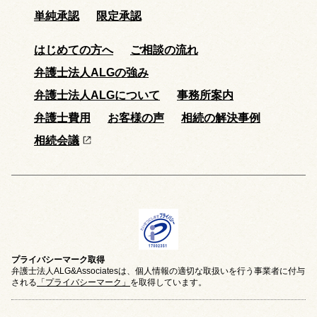
単純承認
限定承認
はじめての方へ
ご相談の流れ
弁護士法人ALGの強み
弁護士法人ALGについて
事務所案内
弁護士費用
お客様の声
相続の解決事例
相続会議
プライバシーマーク取得
弁護士法人ALG&Associatesは、個人情報の適切な取扱いを行う事業者に付与
される
「プライバシーマーク」
を取得しています。