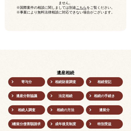
ません。
※国際案件の相談に関しましては別途
こちら
をご覧ください。
※事案により無料法律相談に対応できない場合がございます。
遺産相続
寄与分
相続財産調査
相続登記
遺産分割協議
法定相続
相続の⼿続き
相続人調査
相続の方法
遺留分
遺留分侵害額請求
成年後⾒制度
特別受益