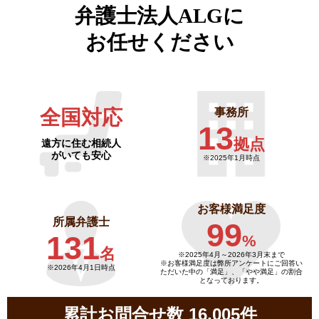
弁護士法人ALGに
お任せください
全国対応
事務所
13
拠点
遠方に住む相続人
がいても安心
※2025年1月時点
お客様満足度
所属弁護士
99
131
%
名
※2025年4月～
2026年3月末まで
※お客様満足度は弊所アンケートにご回答い
※2026年4月1日時点
ただいた中の「満足」、「やや満足」の割合
となっております。
累計お問合せ数 16,005件