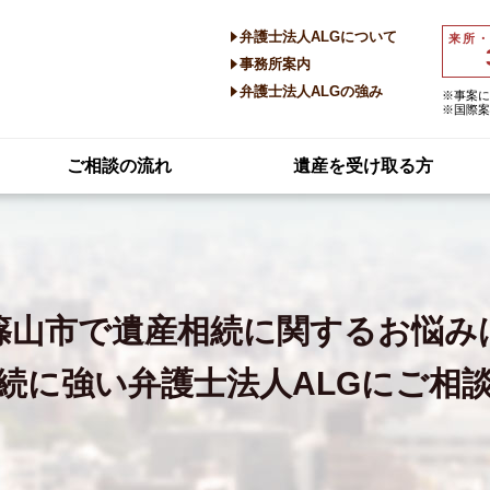
弁護士法人ALGについて
来所
事務所案内
弁護士法人ALGの強み
※事案に
※国際案
ご相談の流れ
遺産を受け取る方
篠山市で
遺産相続に関するお悩み
続に強い
弁護士法人ALGにご相