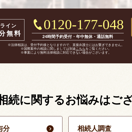
0120-177-048
ライン
0分無料
24時間予約受付・年中無休・通話無料
※法律相談は、受付予約後となりますので、直接弁護士にはお繋ぎできません。
※国際案件の相談に関しましては別途
こちら
をご覧ください。
※事案により無料法律相談に対応できない場合がございます。
相続に関する
お悩みはご
与分
相続人調査