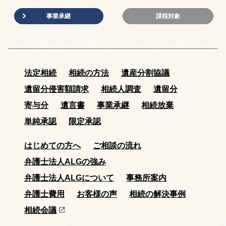
事業承継
課税対象
法定相続
相続の方法
遺産分割協議
遺留分侵害額請求
相続人調査
遺留分
寄与分
遺言書
事業承継
相続放棄
単純承認
限定承認
はじめての方へ
ご相談の流れ
弁護士法人ALGの強み
弁護士法人ALGについて
事務所案内
弁護士費用
お客様の声
相続の解決事例
相続会議