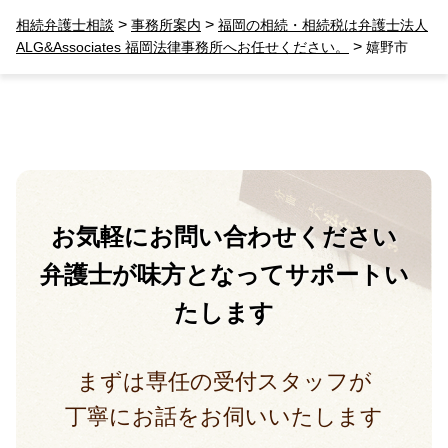
>
>
相続弁護士相談
事務所案内
福岡の相続・相続税は弁護士法人
>
ALG&Associates 福岡法律事務所へお任せください。
嬉野市
お気軽に
お問い合わせください
弁護士が味方となって
サポートい
たします
まずは専任の受付スタッフが
丁寧にお話をお伺いいたします