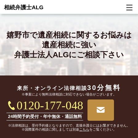
相続弁護士ALG
嬉野市で
遺産相続に関するお悩みは
遺産相続に強い
弁護士法人ALGにご相談下さい
30分無料
来所・オンライン
法律相談
※事案により無料法律相談に対応できない場合がございます。
0120-177-048
24時間予約受付・年中無休・通話無料
※法律相談は、受付予約後となりますので、直接弁護士にはお繋ぎできません。
※国際案件の相談に関しましては別途
こちら
をご覧ください。