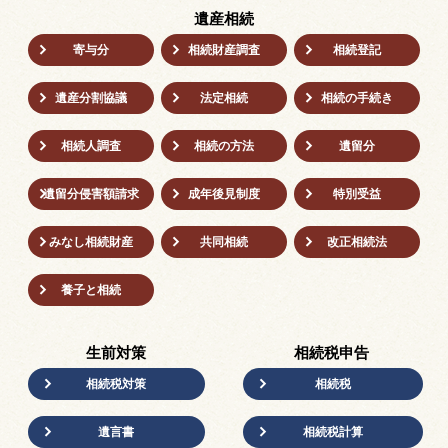
遺産相続
寄与分
相続財産調査
相続登記
遺産分割協議
法定相続
相続の⼿続き
相続人調査
相続の方法
遺留分
遺留分侵害額請求
成年後⾒制度
特別受益
みなし相続財産
共同相続
改正相続法
養子と相続
生前対策
相続税申告
相続税対策
相続税
遺言書
相続税計算