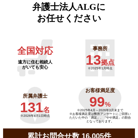
弁護士法人ALGに
お任せください
全国対応
事務所
13
拠点
遠方に住む相続人
がいても安心
※2025年1月時点
お客様満足度
所属弁護士
99
131
%
名
※2025年4月～
2026年3月末まで
※お客様満足度は弊所アンケートにご回答い
※2026年4月1日時点
ただいた中の「満足」、「やや満足」の割合
となっております。
累計お問合せ数 16,005件