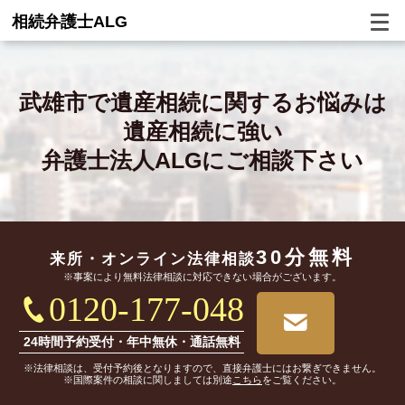
相続弁護士ALG
武雄市で
遺産相続に関するお悩みは
遺産相続に強い
弁護士法人ALGにご相談下さい
30分無料
来所・オンライン
法律相談
※事案により無料法律相談に対応できない場合がございます。
0120-177-048
24時間予約受付・年中無休・通話無料
※法律相談は、受付予約後となりますので、直接弁護士にはお繋ぎできません。
※国際案件の相談に関しましては別途
こちら
をご覧ください。