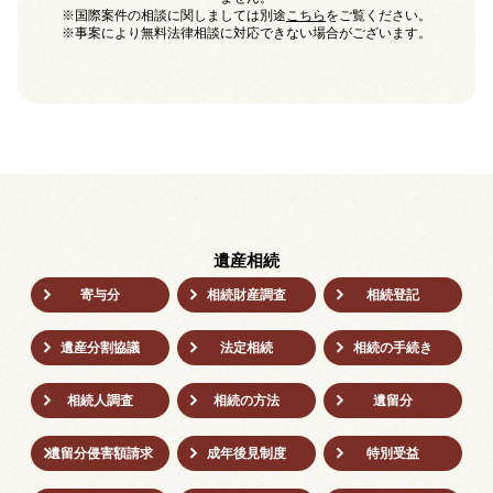
※国際案件の相談に関しましては別途
こちら
をご覧ください。
※事案により無料法律相談に対応できない場合がございます。
遺産相続
寄与分
相続財産調査
相続登記
遺産分割協議
法定相続
相続の⼿続き
相続人調査
相続の方法
遺留分
遺留分侵害額請求
成年後⾒制度
特別受益