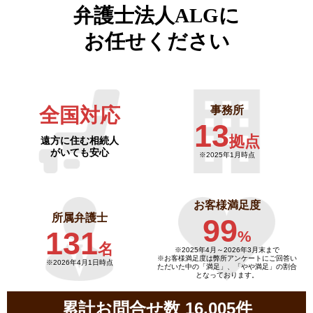
弁護士法人ALGに
お任せください
全国対応
事務所
13
拠点
遠方に住む相続人
がいても安心
※2025年1月時点
お客様満足度
所属弁護士
99
131
%
名
※2025年4月～
2026年3月末まで
※お客様満足度は弊所アンケートにご回答い
※2026年4月1日時点
ただいた中の「満足」、「やや満足」の割合
となっております。
累計お問合せ数 16,005件