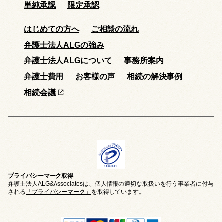
単純承認
限定承認
はじめての方へ
ご相談の流れ
弁護士法人ALGの強み
弁護士法人ALGについて
事務所案内
弁護士費用
お客様の声
相続の解決事例
相続会議
プライバシーマーク取得
弁護士法人ALG&Associatesは、個人情報の適切な取扱いを行う事業者に付与
される
「プライバシーマーク」
を取得しています。