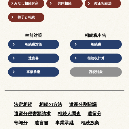
みなし相続財産
共同相続
改正相続法
養子と相続
生前対策
相続税申告
相続税対策
相続税
遺言書
相続税計算
事業承継
課税対象
法定相続
相続の方法
遺産分割協議
遺留分侵害額請求
相続人調査
遺留分
寄与分
遺言書
事業承継
相続放棄