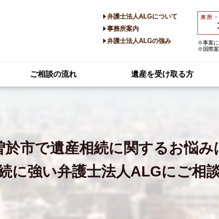
弁護士法人ALGについて
来所
事務所案内
弁護士法人ALGの強み
※事案に
※国際案
ご相談の流れ
遺産を受け取る方
曽於市で
遺産相続に関するお悩み
続に強い
弁護士法人ALGにご相