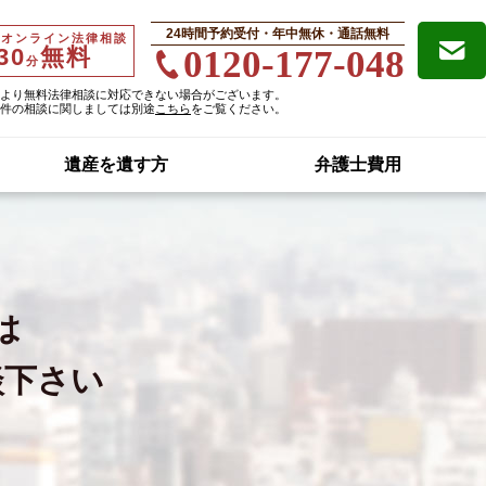
24時間予約受付・年中無休・通話無料
・オンライン法律相談
30
無料
0120-177-048
分
より無料法律相談に対応できない場合がございます。
件の相談に関しましては別途
こちら
をご覧ください。
遺産を遺す方
弁護士費用
は
談下さい