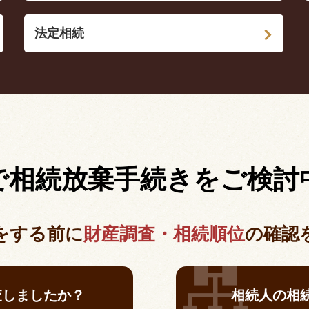
法定相続
で相続放棄手続きを
ご検討
をする前に
財産調査・相続順位
の
確認
査しましたか？
相続人の相