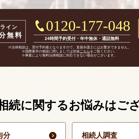
0120-177-048
ライン
0分無料
24時間予約受付・年中無休・通話無料
※法律相談は、受付予約後となりますので、直接弁護士にはお繋ぎできません。
※国際案件の相談に関しましては別途
こちら
をご覧ください。
※事案により無料法律相談に対応できない場合がございます。
相続に関する
お悩みはご
与分
相続人調査