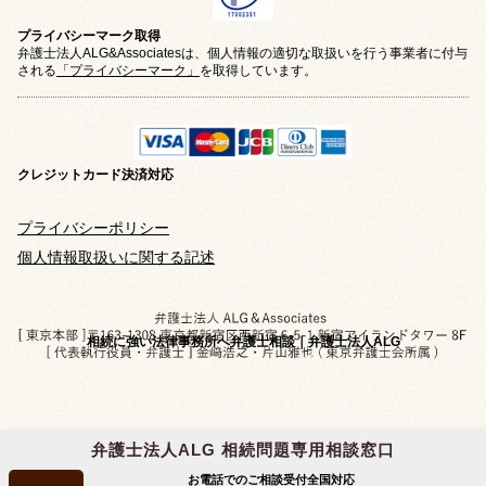
プライバシーマーク取得
弁護士法人ALG&Associatesは、個人情報の適切な取扱いを行う事業者に付与
される
「プライバシーマーク」
を取得しています。
クレジットカード
決済対応
プライバシーポリシー
個人情報取扱いに関する記述
相続に強い法律事務所へ弁護士相談｜弁護士法人ALG
弁護士法人ALG 相続問題専用相談窓口
Copyright © 2019-2026 相続問題のご相談なら
お電話でのご相談受付
全国対応