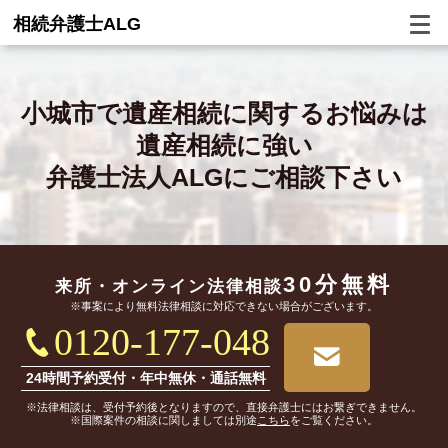
相続弁護士ALG
小城市で
遺産相続に関するお悩みは
遺産相続に強い
弁護士法人ALGにご相談下さい
30分無料
来所・オンライン
法律相談
※事案により無料法律相談に対応できない場合がございます。
0120-177-048
24時間予約受付・年中無休・通話無料
※法律相談は、受付予約後となりますので、直接弁護士にはお繋ぎできません。
※国際案件の相談に関しましては別途
こちら
をご覧ください。