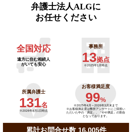
弁護士法人ALGに
お任せください
全国対応
事務所
13
拠点
遠方に住む相続人
がいても安心
※2025年1月時点
お客様満足度
所属弁護士
99
131
%
名
※2025年4月～
2026年3月末まで
※お客様満足度は弊所アンケートにご回答い
※2026年4月1日時点
ただいた中の「満足」、「やや満足」の割合
となっております。
累計お問合せ数 16,005件