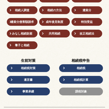
相続人調査
相続の方法
遺留分
遺留分侵害額請求
成年後⾒制度
特別受益
みなし相続財産
共同相続
改正相続法
養子と相続
生前対策
相続税申告
相続税対策
相続税
遺言書
相続税計算
事業承継
課税対象