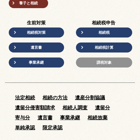
養子と相続
生前対策
相続税申告
相続税対策
相続税
遺言書
相続税計算
事業承継
課税対象
法定相続
相続の方法
遺産分割協議
遺留分侵害額請求
相続人調査
遺留分
寄与分
遺言書
事業承継
相続放棄
単純承認
限定承認