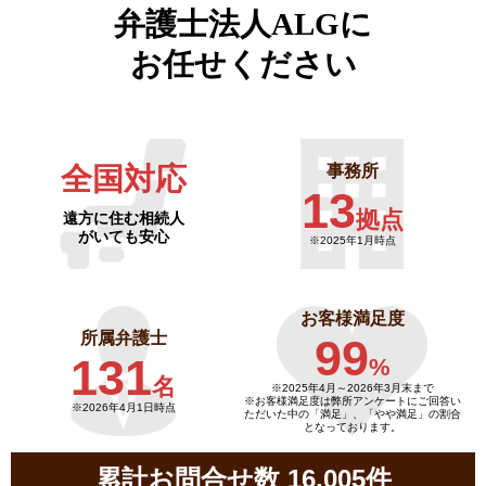
弁護士法人ALGに
お任せください
全国対応
事務所
13
拠点
遠方に住む相続人
がいても安心
※2025年1月時点
お客様満足度
所属弁護士
99
131
%
名
※2025年4月～
2026年3月末まで
※お客様満足度は弊所アンケートにご回答い
※2026年4月1日時点
ただいた中の「満足」、「やや満足」の割合
となっております。
累計お問合せ数 16,005件