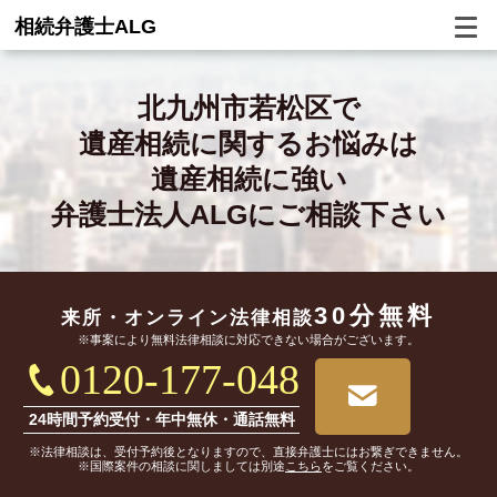
相続弁護士ALG
北九州市若松区で
遺産相続に関するお悩みは
遺産相続に強い
弁護士法人ALGにご相談下さい
30分無料
来所・オンライン
法律相談
※事案により無料法律相談に対応できない場合がございます。
0120-177-048
24時間予約受付・年中無休・通話無料
※法律相談は、受付予約後となりますので、直接弁護士にはお繋ぎできません。
※国際案件の相談に関しましては別途
こちら
をご覧ください。