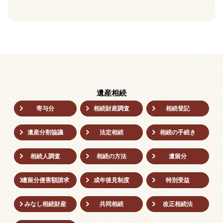
遺産相続
寄与分
相続財産調査
相続登記
遺産分割協議
法定相続
相続の⼿続き
相続人調査
相続の方法
遺留分
遺留分侵害額請求
成年後⾒制度
特別受益
みなし相続財産
共同相続
改正相続法