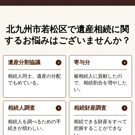
北九州市若松区で遺産相続に関
する
お悩みはございませんか？
遺産分割協議
寄与分
相続人同士、遺産の分配
被相続人に貢献したの
でもめている。
で、相続割合を増やした
い。
相続人調査
相続財産調査
相続人を調べるための手
相続できる財産をすべて
続きが煩わしい。
把握することができな
い。