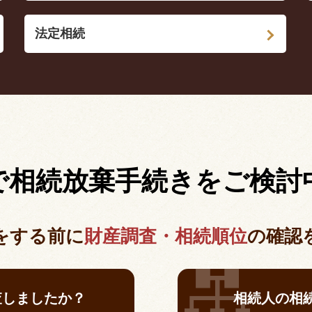
法定相続
で相続放棄手続きを
ご検討
をする前に
財産調査・相続順位
の
確認
査しましたか？
相続人の相