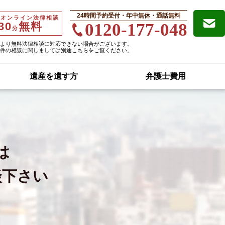
24時間予約受付・年中無休・通話無料
・オンライン法律相談
30
無料
0120-177-048
分
より無料法律相談に対応できない場合がございます。
件の相談に関しましては別途
こちら
をご覧ください。
遺産を遺す方
弁護士費用
は
談下さい