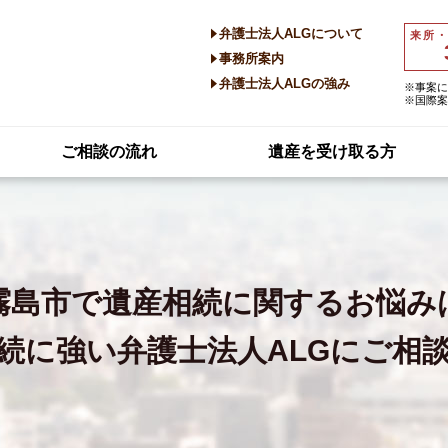
弁護士法人ALGについて
来所
事務所案内
弁護士法人ALGの強み
※事案に
※国際案
ご相談の流れ
遺産を受け取る方
霧島市で
遺産相続に関するお悩み
続に強い
弁護士法人ALGにご相