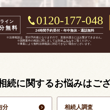
0120-177-048
ライン
0分無料
24時間予約受付・年中無休・通話無料
※法律相談は、受付予約後となりますので、直接弁護士にはお繋ぎできません。
※国際案件の相談に関しましては別途
こちら
をご覧ください。
※事案により無料法律相談に対応できない場合がございます。
相続に関する
お悩みはご
与分
相続人調査