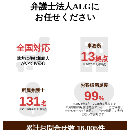
弁護士法人ALGに
お任せください
全国対応
事務所
13
拠点
遠方に住む相続人
がいても安心
※2025年1月時点
お客様満足度
所属弁護士
99
131
%
名
※2025年4月～
2026年3月末まで
※お客様満足度は弊所アンケートにご回答い
※2026年4月1日時点
ただいた中の「満足」、「やや満足」の割合
となっております。
累計お問合せ数 16,005件