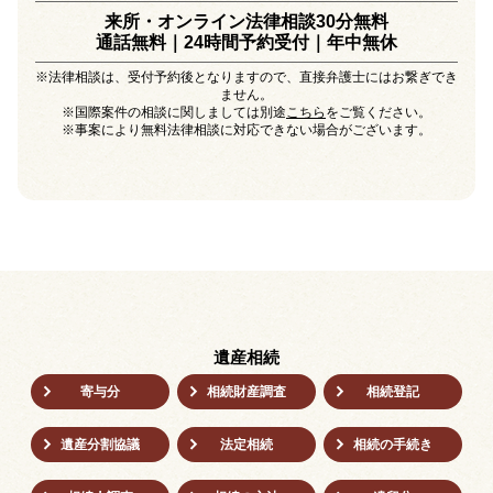
来所・オンライン法律相談30分無料
通話無料｜24時間予約受付｜
年中無休
※法律相談は、受付予約後となりますので、直接弁護士にはお繋ぎでき
ません。
※国際案件の相談に関しましては別途
こちら
をご覧ください。
※事案により無料法律相談に対応できない場合がございます。
遺産相続
寄与分
相続財産調査
相続登記
遺産分割協議
法定相続
相続の⼿続き