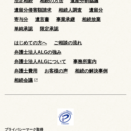
法定相続
相続の方法
遺産分割協議
遺留分侵害額請求
相続人調査
遺留分
寄与分
遺言書
事業承継
相続放棄
単純承認
限定承認
はじめての方へ
ご相談の流れ
弁護士法人ALGの強み
弁護士法人ALGについて
事務所案内
弁護士費用
お客様の声
相続の解決事例
相続会議
プライバシーマーク取得