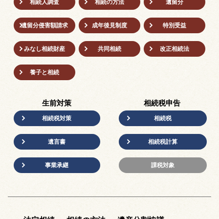
相続人調査
相続の方法
遺留分
遺留分侵害額請求
成年後⾒制度
特別受益
みなし相続財産
共同相続
改正相続法
養子と相続
生前対策
相続税申告
相続税対策
相続税
遺言書
相続税計算
事業承継
課税対象