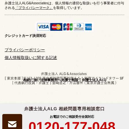
弁護士法人ALG&Associatesは、個人情報の適切な取扱いを行う事業者に付与
される
「プライバシーマーク」
を取得しています。
クレジットカード
決済対応
プライバシーポリシー
個人情報取扱いに関する記述
相続に強い法律事務所へ弁護士相談｜弁護士法人ALG
弁護士法人ALG 相続問題専用相談窓口
Copyright © 2019-2026 相続問題のご相談なら
お電話でのご相談受付
全国対応
弁護士法人ALG&Associates
All Rights Reserved.
0120-177-048