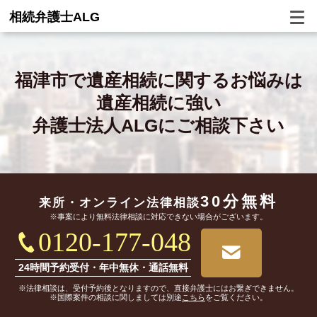
相続弁護士ALG
福津市で
遺産相続に関するお悩みは
遺産相続に強い
弁護士法人ALGにご相談下さい
30分無料
来所・オンライン
法律相談
※事案により無料法律相談に対応できない場合がございます。
0120-177-048
24時間予約受付・年中無休・通話無料
※法律相談は、受付予約後となりますので、直接弁護士にはお繋ぎできません。
※国際案件の相談に関しましては別途
こちら
をご覧ください。