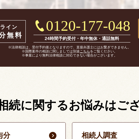
0120-177-048
ライン
0分無料
24時間予約受付・年中無休・通話無料
※法律相談は、受付予約後となりますので、直接弁護士にはお繋ぎできません。
※国際案件の相談に関しましては別途
こちら
をご覧ください。
※事案により無料法律相談に対応できない場合がございます。
相続に関する
お悩みはご
与分
相続人調査