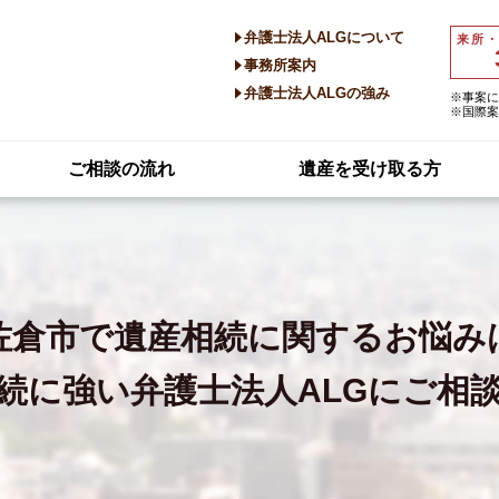
弁護士法人ALGについて
来所
事務所案内
弁護士法人ALGの強み
※事案に
※国際案
ご相談の流れ
遺産を受け取る方
佐倉市で
遺産相続に関するお悩み
続に強い
弁護士法人ALGにご相