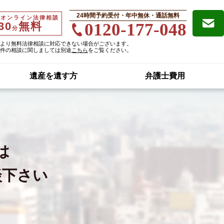
24時間予約受付・年中無休・通話無料
・オンライン法律相談
30
無料
0120-177-048
分
より無料法律相談に対応できない場合がございます。
件の相談に関しましては別途
こちら
をご覧ください。
遺産を遺す方
弁護士費用
は
談下さい