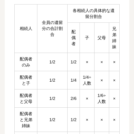
各相続人の具体的な遺
留分割合
全員の遺留
相続人
分の合計割
兄
配
合
弟
偶
子
父母
姉
者
妹
配偶者
1/2
1/2
×
×
×
のみ
配偶者
1/4÷
1/2
1/4
×
×
と子
人数
配偶者
1/6÷
1/2
2/6
×
×
と父母
人数
配偶者
と兄弟
1/2
1/2
×
×
×
姉妹