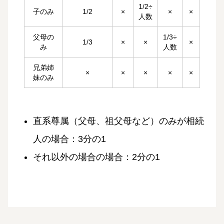
1/2÷
子のみ
1/2
×
×
×
人数
父母の
1/3÷
1/3
×
×
×
み
人数
兄弟姉
×
×
×
×
×
妹のみ
直系尊属（父母、祖父母など）のみが相続
人の場合：3分の1
それ以外の場合の場合：2分の1