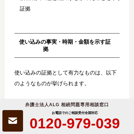
証拠
使い込みの事実・時期・金額を示す証
拠
使い込みの証拠として有力なものは、以下
のようなものが挙げられます。
弁護士法人ALG 相続問題専用相談窓口
預貯金通帳、取引履歴、定額貯金の解約請
お電話でのご相談受付
全国対応
0120-979-039
求書の写し等
金融機関の記録を確認すれば、誰が、どの