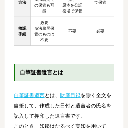
方法
で保管
の保管も可
原本を公証
能
役場で保管
必要
検認
※法務局保
不要
必要
手続
管のものは
不要
自筆証書遺言とは
自筆証書遺言
とは、
財産目録
を除く全文を
自筆して、作成した日付と遺言者の氏名を
記入して押印した遺言書です。
このとき、印鑑はなるべく実印を用いて、