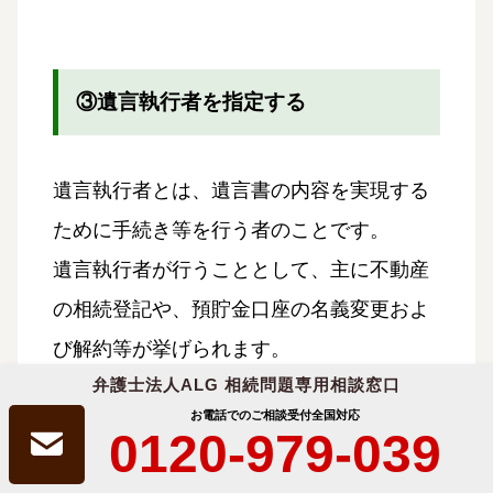
③遺言執行者を指定する
遺言執行者とは、遺言書の内容を実現する
ために手続き等を行う者のことです。
遺言執行者が行うこととして、主に不動産
の相続登記や、預貯金口座の名義変更およ
び解約等が挙げられます。
弁護士法人ALG 相続問題専用相談窓口
相続人が多い場合等では、全員で集まるな
お電話でのご相談受付
全国対応
0120-979-039
どして相続手続きを進めるよりも、遺言執