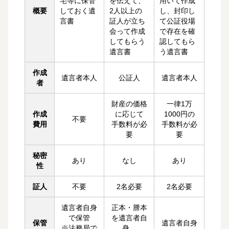
宅等に保管
を伝えて、
用いて作成
概要
しておく遺
2人以上の
し、封印し
言書
証人が立ち
て公証役場
会って作成
で存在を確
してもらう
認してもら
遺言書
う遺言書
作成
遺言者本人
公証人
遺言者本人
者
財産の価格
一律1万
作成
に応じて
1000円の
不要
費用
手数料が必
手数料が必
要
要
秘密
あり
なし
あり
性
証人
不要
2名必要
2名必要
遺言者自身
正本・謄本
で保管
を遺言者自
保管
遺言者自身
※法務局で
身、