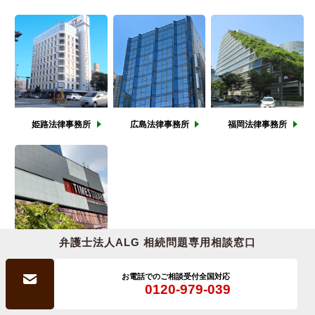
姫路
法律事務所
広島
法律事務所
福岡
法律事務所
弁護士法人ALG 相続問題専用相談窓口
タイ
オフィス
お電話でのご相談受付
全国対応
0120-979-039