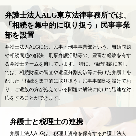
弁護士法人ALG
東京法律事務所では、
「相続を集中的に取り扱う」
民事事業
部を設置
弁護士法人ALGには、民事・刑事事業部という、離婚問題
や相続問題の解決、刑事弁護活動等の、豊富な経験を有す
る弁護士チームを擁しています。 特に、相続問題に関し
ては、相続財産の調査や遺産分割交渉等に長けた弁護士を
配した「相続を集中的に取り扱う」民事事業部を設けてお
り、ご遺族の方が抱えている問題の解決に向けて迅速な対
応をすることができます。
弁護士と税理士の連携
弁護士法人ALGは、税理士資格を保有する弁護士法人