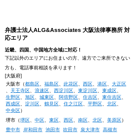
弁護士法人ALG&Associates 大阪法律事務所 対
応エリア
近畿、四国、中国地方全域に対応！
下記以外のエリアにお住まいの方、遠方でご来所できない
方も、電話事前相談を承ります！
[大阪府]
大阪市（
都島区
、
福島区
、
此花区
、
西区
、
港区
、
大正区
、
天王寺区
、
浪速区
、
西淀川区
、
東淀川区
、
東成区
、
生野区
、
旭区
、
城東区
、
阿倍野区
、
住吉区
、
東住吉区
、
西成区
、
淀川区
、
鶴見区
、
住之江区
、
平野区
、
北区
、
中央区
）
堺市（
堺区
、
中区
、
東区
、
西区
、
南区
、
北区
、
美原区
）
豊中市
岸和田市
池田市
吹田市
泉大津市
高槻市