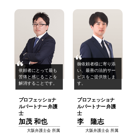
御依頼者様に寄り添
依頼者にとって最も
い、
最善の法的サー
苦痛と感じることを
ビスを
ご提供致しま
解消することです。
す。
プロフェッショナ
プロフェッショナ
ルパートナー 弁護
ルパートナー 弁護
士
士
加茂 和也
李 隆志
大阪弁護士会 所属
大阪弁護士会 所属