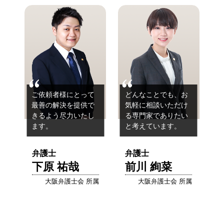
ご依頼者様にとって
どんなことでも、お
最善の解決を提供で
気軽に相談いただけ
きるよう
尽力いたし
る
専門家でありたい
ます。
と考えています。
弁護士
弁護士
下原 祐哉
前川 絢菜
大阪弁護士会 所属
大阪弁護士会 所属