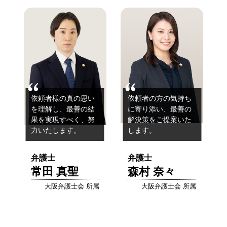
依頼者様の真の思い
依頼者の方の気持ち
を理解し、
最善の結
に寄り添い、
最善の
果を実現すべく、努
解決策をご提案いた
力いたします。
します。
弁護士
弁護士
常田 真聖
森村 奈々
大阪弁護士会 所属
大阪弁護士会 所属