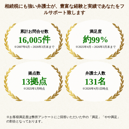
相続税にも強い弁護士が、豊富な経験と実績で
あなたをフ
ルサポート致します
累計お問合せ数
満足度
件
約
%
16,005
99
※2007年6月～
2026年3月末まで
※2025年4月～
2026年3月末まで
拠点数
弁護士人数
拠点
名
13
131
※2025年1月時点
※2026年4月1日時点
※お客様満足度は弊所アンケートにご回答いただいた中の「満足」「やや満足」
の割合となっております。