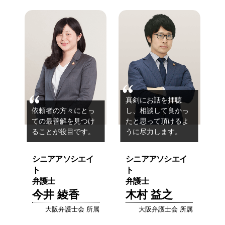
真剣にお話を拝聴
依頼者の方々にとっ
し、
相談して良かっ
ての
最善解を見つけ
たと思って
頂けるよ
ることが役目です。
うに尽力します。
シニアアソシエイ
シニアアソシエイ
ト
ト
弁護士
弁護士
今井 綾香
木村 益之
大阪弁護士会 所属
大阪弁護士会 所属