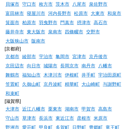
貝塚市
守口市
枚方市
茨木市
八尾市
泉佐野市
富田林市
寝屋川市
河内長野市
松原市
大東市
和泉市
箕面市
柏原市
羽曳野市
門真市
摂津市
高石市
藤井寺市
東大阪市
泉南市
四條畷市
交野市
大阪狭山市
阪南市
[京都府]
京都市
綾部市
宇治市
亀岡市
宮津市
京丹後市
京田辺市
向日市
城陽市
長岡京市
南丹市
八幡市
舞鶴市
福知山市
木津川市
伊根町
井手町
宇治田原町
笠置町
久御山町
京丹波町
精華町
大山崎町
与謝野町
和束町
[滋賀県]
大津市
近江八幡市
栗東市
湖南市
甲賀市
高島市
守山市
草津市
長浜市
東近江市
彦根市
米原市
野洲市
愛荘町
甲良町
多賀町
日野町
豊郷町
竜王町