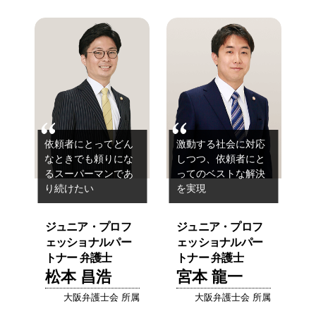
依頼者にとってどん
激動する社会に対応
なときでも
頼りにな
しつつ、
依頼者にと
るスーパーマンであ
ってのベストな解決
り続けたい
を実現
ジュニア・プロフ
ジュニア・プロフ
ェッショナルパー
ェッショナルパー
トナー 弁護士
トナー 弁護士
松本 昌浩
宮本 龍一
大阪弁護士会 所属
大阪弁護士会 所属