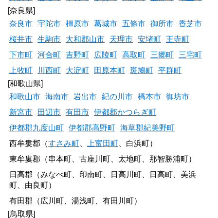
[奈良県]
奈良市
宇陀市
橿原市
葛城市
五條市
御所市
香芝市
桜井市
生駒市
大和郡山市
天理市
安堵町
王寺町
下市町
河合町
吉野町
広陵町
高取町
三郷町
三宅町
上牧町
川西町
大淀町
田原本町
斑鳩町
平群町
[和歌山県]
和歌山市
海南市
岩出市
紀の川市
橋本市
御坊市
新宮市
田辺市
有田市
伊都郡かつらぎ町
伊都郡九度山町
伊都郡高野町
海草郡紀美野町
西牟婁郡（
すさみ町
、
上富田町
、白浜町）
東牟婁郡（串本町、古座川町、太地町、那智勝浦町）
日高郡（みなべ町、印南町、日高川町、日高町、美浜
町、由良町）
有田郡（広川町、湯浅町、有田川町）
[鳥取県]