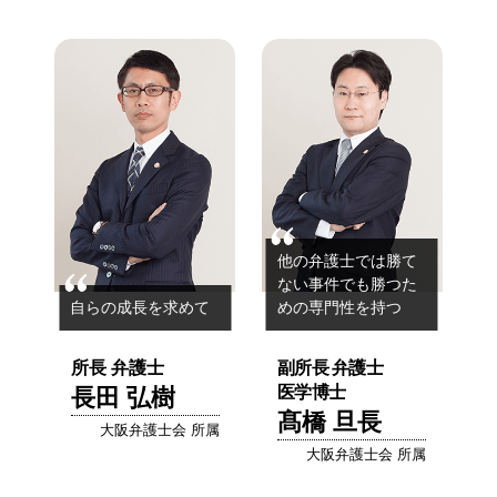
他の弁護士では勝て
ない事件でも
勝つた
自らの成長を求めて
めの専門性を持つ
所長 弁護士
副所長
弁護士
医学博士
長田 弘樹
髙橋 旦長
大阪弁護士会 所属
大阪弁護士会 所属