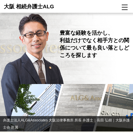
大阪 相続弁護士ALG
豊富な経験を活かし、
利益だけでなく相手方との関
係について
最も良い落としど
ころを探します
弁護士法人ALG&Associates 大阪法律事務所 所長 弁護士｜長田 弘樹｜大阪弁護
士会 所属