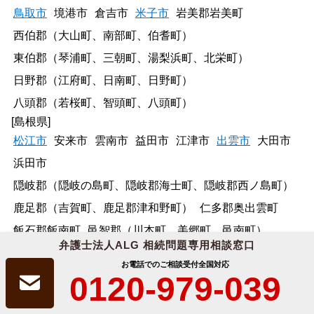
鳥取市
境港市
倉吉市
米子市
岩美郡岩美町
西伯郡（大山町、南部町、伯耆町）
東伯郡（琴浦町、三朝町、湯梨浜町、北栄町）
日野郡（江府町、日南町、日野町）
八頭郡（若桜町、智頭町、八頭町）
[島根県]
松江市
安来市
雲南市
益田市
江津市
出雲市
大田市
浜田市
隠岐郡（隠岐の島町、隠岐郡海士町、隠岐郡西ノ島町）
鹿足郡（吉賀町、鹿足郡津和野町）
仁多郡奥出雲町
飯石郡飯南町
邑智郡（川本町、美郷町、邑南町）
弁護士法人ALG 相続問題専用相談窓口
[岡山県]
お電話でのご相談受付
全国対応
岡山市
井原市
笠岡市
玉野市
高梁市
新見市
真庭市
0120-979-039
瀬戸内市
赤磐市
浅口市
倉敷市
総社市
津山市
備前市
美作市
吉備中央町
久米南町
鏡野町
勝央町