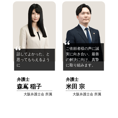
ご依頼者様の声に誠
話してよかった、と
実に向き合い、最善
思ってもらえるよう
の解決に向け、真摯
に
に取り組みます。
弁護士
弁護士
森嶌 稲子
米田 宗
大阪弁護士会 所属
大阪弁護士会 所属