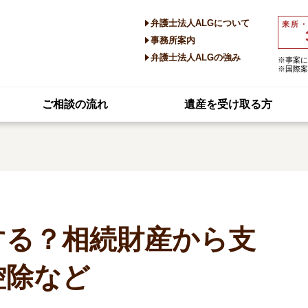
弁護士法人ALGについて
来所
事務所案内
弁護士法人ALGの強み
※事案に
※国際案
ご相談の流れ
遺産を受け取る方
する？相続財産から支
控除など