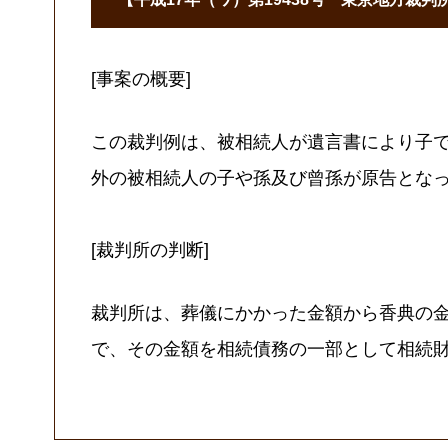
[事案の概要]
この裁判例は、被相続人が遺言書により子
外の被相続人の子や孫及び曾孫が原告とな
[裁判所の判断]
裁判所は、葬儀にかかった金額から香典の金
で、その金額を相続債務の一部として相続