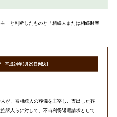
喪主」と判断したものと「相続人または相続財産」
 平成24年3月29日判決】
訴人が、被相続人の葬儀を主宰し、支出した葬
被控訴人らに対して、不当利得返還請求として