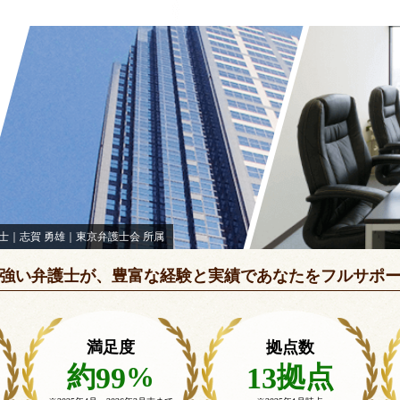
弁護士｜志賀 勇雄｜東京弁護士会 所属
強い弁護士が、豊富な経験と実績で
あなたをフルサポ
満足度
拠点数
約
%
拠点
99
13