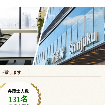
ート致します
弁護士人数
名
131