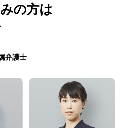
悩みの方は
い
属弁護士