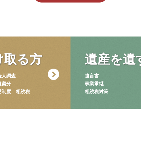
け取る方
遺産を
遺
続人調査
遺言書
遺留分
事業承継
見制度
相続税
相続税対策