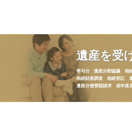
遺産を
受
寄与分
遺産分割協議
相
相続財産調査
相続登記
遺留分侵害額請求
成年後