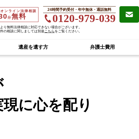
24時間予約受付・年中無休・通話無料
・オンライン法律相談
30
無料
0120-979-039
分
より無料法律相談に対応できない場合がございます。
件の相談に関しましては別途
こちら
をご覧ください。
遺産を遺す方
弁護士費用
が
実現に
心を配り