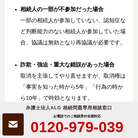
相続人の一部が不参加だった場合
一部の相続人が参加していない、認知症な
ど判断能力のない相続人が参加していた場
合、協議は無効となり再協議が必要です。
詐欺・強迫・重大な錯誤があった場合
取消を主張してやり直せますが、取消権は
「事実を知った時から5年」「行為の時か
ら10年」で時効となります。
弁護士法人ALG 相続問題専用相談窓口
お電話でのご相談受付
全国対応
ただし、再協議で不動産の相続人が変わる
0120-979-039
と名義変更が必要になり、登録免許税や不