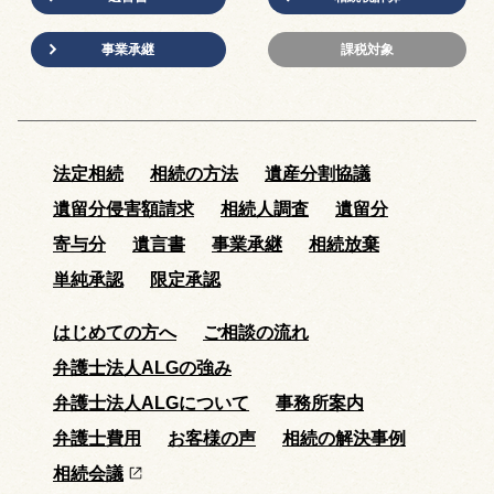
事業承継
課税対象
法定相続
相続の方法
遺産分割協議
遺留分侵害額請求
相続人調査
遺留分
寄与分
遺言書
事業承継
相続放棄
単純承認
限定承認
はじめての方へ
ご相談の流れ
弁護士法人ALGの強み
弁護士法人ALGについて
事務所案内
弁護士費用
お客様の声
相続の解決事例
相続会議