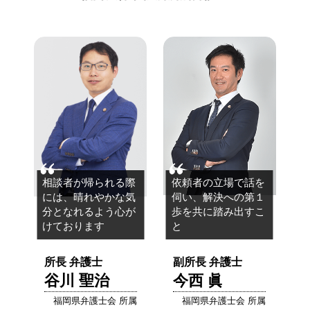
相談者が帰られる際
依頼者の立場で話を
には、
晴れやかな気
伺い、
解決への第１
分となれるよう心が
歩を共に踏み出すこ
けております
と
所長 弁護士
副所長 弁護士
谷川 聖治
今西 眞
福岡県弁護士会 所属
福岡県弁護士会 所属