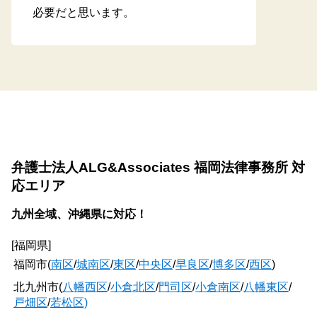
必要だと思います。
弁護士法人ALG&Associates 福岡法律事務所 対
応エリア
九州全域、沖縄県に対応！
[福岡県]
福岡市(
南区
/
城南区
/
東区
/
中央区
/
早良区
/
博多区
/
西区
)
北九州市(
八幡西区
/
小倉北区
/
門司区
/
小倉南区
/
八幡東区
/
戸畑区
/
若松区)