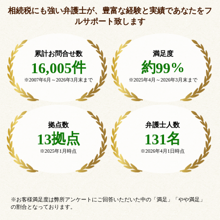
相続税にも強い弁護士が、豊富な経験と実績で
あなたをフ
ルサポート致します
累計お問合せ数
満足度
件
約
%
16,005
99
※2007年6月～
2026年3月末まで
※2025年4月～
2026年3月末まで
拠点数
弁護士人数
拠点
名
13
131
※2025年1月時点
※2026年4月1日時点
※お客様満足度は弊所アンケートにご回答いただいた中の「満足」「やや満足」
の割合となっております。