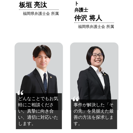
ト
板垣 亮汰
弁護士
福岡県弁護士会 所属
仲沢 将人
福岡県弁護士会 所属
どんなことでもお気
軽にご相談くださ
事件が解決した「そ
い。
真摯に向き合
の先」を見据えた
最
い、適切に対応いた
善の方法を探求しま
します。
す。