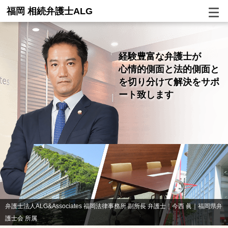
福岡 相続弁護士ALG
経験豊富な弁護士が
心情的側面と法的側面と
を切り分けて
解決をサポ
ート致します
弁護士法人ALG&Associates 福岡法律事務所 副所長 弁護士｜今西 眞｜福岡県弁
護士会 所属