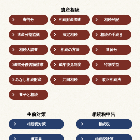
遺産相続
寄与分
相続財産調査
相続登記
遺産分割協議
法定相続
相続の⼿続き
相続人調査
相続の方法
遺留分
遺留分侵害額請求
成年後⾒制度
特別受益
みなし相続財産
共同相続
改正相続法
養子と相続
生前対策
相続税申告
相続税対策
相続税
遺言書
相続税計算