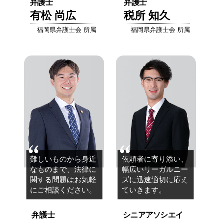
弁護士
弁護士
有松 尚広
税所 知久
福岡県弁護士会 所属
福岡県弁護士会 所属
難しいものから身近
依頼者に寄り添い、
なものまで、
法律に
幅広いリーガルニー
関する問題は
お気軽
ズに
迅速適切に応え
にご相談ください。
ていきます。
弁護士
シニアアソシエイ