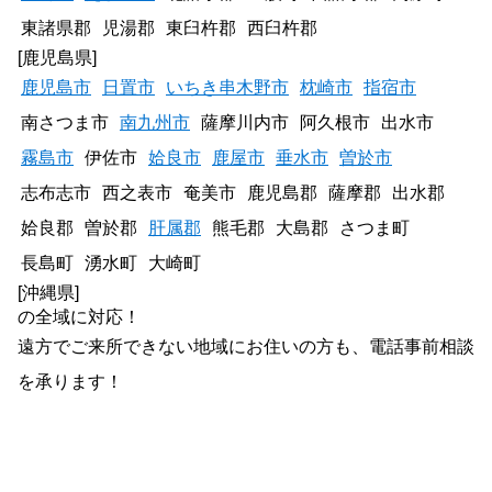
東諸県郡
児湯郡
東臼杵郡
西臼杵郡
[鹿児島県]
鹿児島市
日置市
いちき串木野市
枕崎市
指宿市
南さつま市
南九州市
薩摩川内市
阿久根市
出水市
霧島市
伊佐市
姶良市
鹿屋市
垂水市
曽於市
志布志市
西之表市
奄美市
鹿児島郡
薩摩郡
出水郡
姶良郡
曽於郡
肝属郡
熊毛郡
大島郡
さつま町
長島町
湧水町
大崎町
[沖縄県]
の全域に対応！
遠方でご来所できない地域にお住いの方も、電話事前相談
を承ります！