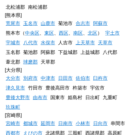
北松浦郡
南松浦郡
[熊本県]
荒尾市
玉名市
山鹿市
菊池市
合志市
阿蘇市
熊本市（
中央区
、
東区
、
西区
、
南区
、
北区
）
宇土市
宇城市
八代市
水俣市
人吉市
上天草市
天草市
玉名郡
菊池郡
阿蘇郡
下益城郡
上益城郡
八代郡
葦北郡
球磨郡
天草郡
[大分県]
大分市
別府市
中津市
日田市
佐伯市
臼杵市
津久見市
竹田市
豊後高田市
杵築市
宇佐市
豊後大野市
由布市
国東市
姫島村
日出町
九重町
玖珠町
[宮崎県]
宮崎市
都城市
延岡市
日南市
小林市
日向市
串間市
西都市
えびの市
北諸県郡
三股町
西諸県郡
高原町