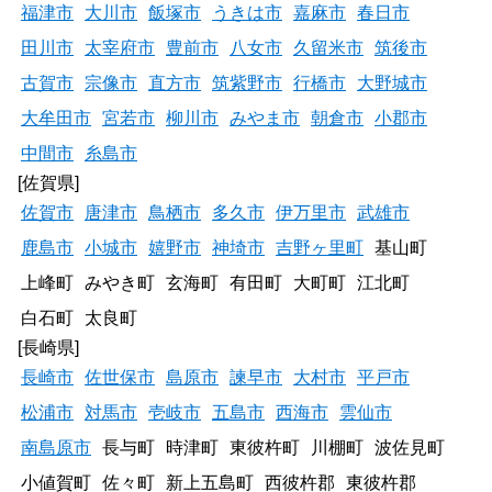
福津市
大川市
飯塚市
うきは市
嘉麻市
春日市
田川市
太宰府市
豊前市
八女市
久留米市
筑後市
古賀市
宗像市
直方市
筑紫野市
行橋市
大野城市
大牟田市
宮若市
柳川市
みやま市
朝倉市
小郡市
中間市
糸島市
[佐賀県]
佐賀市
唐津市
鳥栖市
多久市
伊万里市
武雄市
鹿島市
小城市
嬉野市
神埼市
吉野ヶ里町
基山町
上峰町
みやき町
玄海町
有田町
大町町
江北町
白石町
太良町
[長崎県]
長崎市
佐世保市
島原市
諫早市
大村市
平戸市
松浦市
対馬市
壱岐市
五島市
西海市
雲仙市
南島原市
長与町
時津町
東彼杵町
川棚町
波佐見町
小値賀町
佐々町
新上五島町
西彼杵郡
東彼杵郡