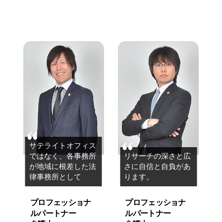
サテライトオフィス
ではなく、
各事務所
リサーチの深さと広
が地域に根差した
法
さに
自信と自負があ
律事務所として
ります。
プロフェッショナ
プロフェッショナ
ルパートナー
ルパートナー