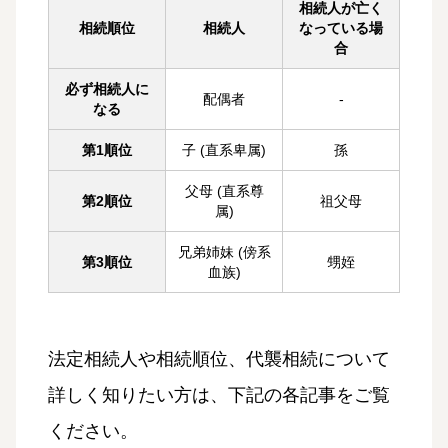
相続人が亡く
相続順位
相続人
なっている場
合
必ず相続人に
配偶者
-
なる
第1順位
子 (直系卑属)
孫
父母 (直系尊
第2順位
祖父母
属)
兄弟姉妹 (傍系
第3順位
甥姪
血族)
法定相続人や相続順位、代襲相続について
詳しく知りたい方は、下記の各記事をご覧
ください。