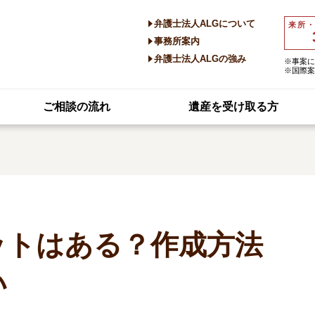
弁護士法人ALGについて
来所
事務所案内
弁護士法人ALGの強み
※事案に
※国際案
ご相談の流れ
遺産を受け取る方
ットはある？作成方法
い