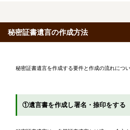
秘密証書遺言の作成方法
秘密証書遺言を作成する要件と作成の流れにつ
①遺言書を作成し署名・捺印をする