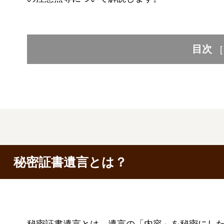
目次
[
秘密証書遺言とは？