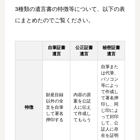
3種類の遺言書の特徴等について、以下の表
にまとめたのでご覧ください。
自筆証書
公正証書
秘密証書
遺言
遺言
遺言
自筆また
は代筆、
パソコン
等によっ
て作成し
財産目録
内容の原
て署名押
以外の全
案を公証
印し、同
特徴
文を自筆
人に伝え
じ印によ
して署名
て作成し
って封印
押印する
てもらう
して、公
証人に存
在を証明