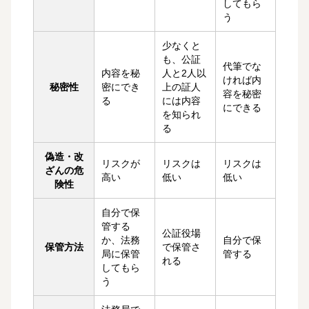
してもら
う
少なくと
も、公証
代筆でな
内容を秘
人と2人以
ければ内
秘密性
密にでき
上の証人
容を秘密
る
には内容
にできる
を知られ
る
偽造・改
リスクが
リスクは
リスクは
ざんの危
高い
低い
低い
険性
自分で保
管する
公証役場
か、法務
自分で保
保管方法
で保管さ
局に保管
管する
れる
してもら
う