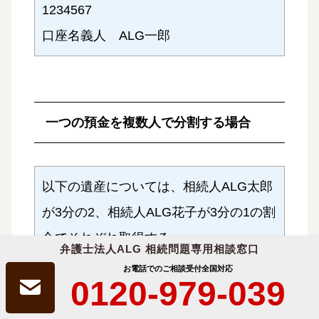
1234567
口座名義人 ALG一郎
一つの預金を複数人で分割する場合
以下の遺産については、相続人ALG太郎
が3分の2、相続人ALG花子が3分の1の割
合でそれぞれ取得する。
弁護士法人ALG 相続問題専用相談窓口
なお、以下の遺産について甲野太郎は相
お電話でのご相談受付
全国対応
0120-979-039
続人を代表して以下の遺産の解約および
払い戻しまたは名義変更の手続きを行