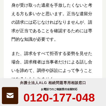
身が受け取った遺産を手放したくないと考
える方も多いかと思います。正当な遺留分
の請求には応じなければなりませんが、請
求が正当であることを確認するためには専
門的な知識が必要です。
また、請求をすべて拒否する姿勢を見せた
場合、請求権者は当事者だけによる話し合
いを諦めて、調停や訴訟によって争うこと
になるかもしれません。
弁護士法人ALG 相続問題専用相談窓口
そのため、なるべく早い段階から、調停や
お電話でのご相談受付
全国対応
0120-177-048
訴訟となった場合も視野に入れた交渉が必
要です。