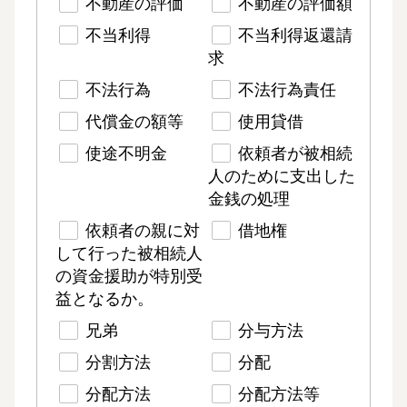
不動産の評価
不動産の評価額
不当利得
不当利得返還請
求
不法行為
不法行為責任
代償金の額等
使用貸借
使途不明金
依頼者が被相続
人のために支出した
金銭の処理
依頼者の親に対
借地権
して行った被相続人
の資金援助が特別受
益となるか。
兄弟
分与方法
分割方法
分配
分配方法
分配方法等