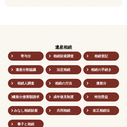
遺産相続
寄与分
相続財産調査
相続登記
遺産分割協議
法定相続
相続の⼿続き
相続人調査
相続の方法
遺留分
遺留分侵害額請求
成年後⾒制度
特別受益
みなし相続財産
共同相続
改正相続法
養子と相続