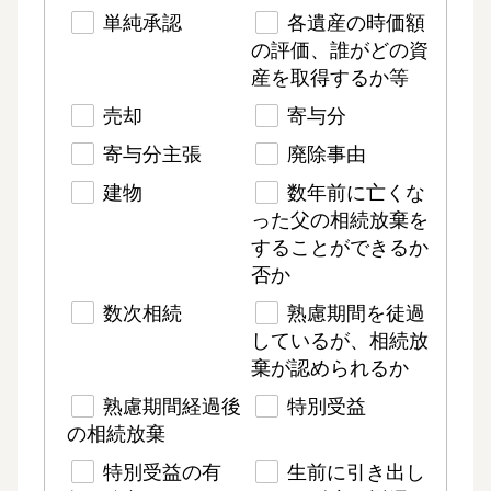
単純承認
各遺産の時価額
の評価、誰がどの資
産を取得するか等
売却
寄与分
寄与分主張
廃除事由
建物
数年前に亡くな
った父の相続放棄を
することができるか
否か
数次相続
熟慮期間を徒過
しているが、相続放
棄が認められるか
熟慮期間経過後
特別受益
の相続放棄
特別受益の有
生前に引き出し