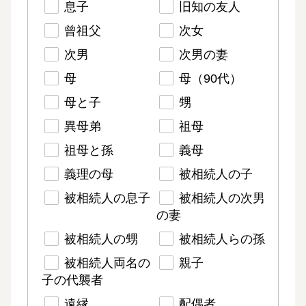
息子
旧知の友人
曾祖父
次女
次男
次男の妻
母
母（90代）
母と子
甥
異母弟
祖母
祖母と孫
義母
義理の母
被相続人の子
被相続人の息子
被相続人の次男
の妻
被相続人の甥
被相続人らの孫
被相続人両名の
親子
子の代襲者
遠縁
配偶者