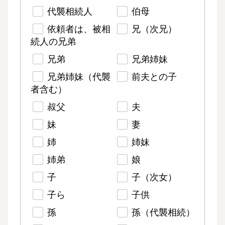
代襲相続人
伯母
依頼者は、被相
兄（次兄）
続人の兄弟
兄弟
兄弟姉妹
兄弟姉妹（代襲
前夫との子
者含む）
叔父
夫
妹
妻
姉
姉妹
姉弟
娘
子
子（次女）
子ら
子供
孫
孫（代襲相続）