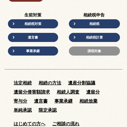
生前対策
相続税申告
相続税対策
相続税
遺言書
相続税計算
事業承継
課税対象
法定相続
相続の方法
遺産分割協議
遺留分侵害額請求
相続人調査
遺留分
寄与分
遺言書
事業承継
相続放棄
単純承認
限定承認
はじめての方へ
ご相談の流れ