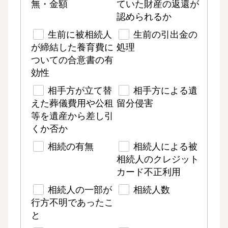
無・金額
ていた財産の返還が
認められるか
生前に被相続人
生前の引出金の
が締結した養育費に
処理
ついての合意書の有
効性
相手方が立て替
相手方による遺
えた葬儀費用や公租
留分侵害
等を遺産から差し引
くか否か
相続の有無
相続人による被
相続人のクレジット
カード不正利用
相続人の一部が
相続人数
行方不明であったこ
と