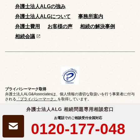
弁護士法人ALGの強み
弁護士法人ALGについて
事務所案内
弁護士費用
お客様の声
相続の解決事例
相続会議
プライバシーマーク取得
弁護士法人ALG&Associatesは、個人情報の適切な取扱いを行う事業者に付与
される
「プライバシーマーク」
を取得しています。
弁護士法人ALG 相続問題専用相談窓口
お電話でのご相談受付
全国対応
0120-177-048
クレジットカード
決済対応