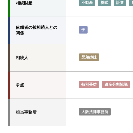
不動産
株式
証券
相続財産
依頼者の被相続人との
子
関係
兄弟姉妹
相続人
特別受益
遺産分割協議
争点
大阪法律事務所
担当事務所