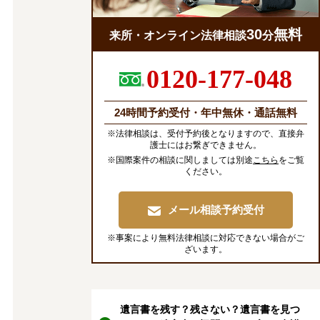
30
無料
来所・オンライン法律相談
分
0120-177-048
24時間予約受付・年中無休・通話無料
※法律相談は、受付予約後となりますので、直接弁
護士にはお繋ぎできません。
※国際案件の相談に関しましては別途
こちら
をご覧
ください。
メール相談予約受付
※事案により無料法律相談に対応できない場合がご
ざいます。
遺言書を残す？残さない？遺言書を見つ