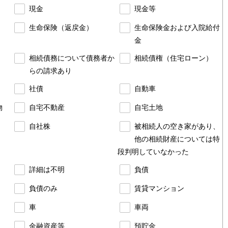
現金
現金等
生命保険（返戻金）
生命保険金および入院給付
金
相続債務について債務者か
相続債権（住宅ローン）
らの請求あり
社債
自動車
物
自宅不動産
自宅土地
自社株
被相続人の空き家があり、
他の相続財産については特
段判明していなかった
詳細は不明
負債
負債のみ
賃貸マンション
車
車両
金融資産等
預貯金