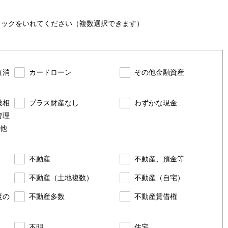
ェック
をいれてください（複数選択できます）
（消
カードローン
その他金融資産
被相
プラス財産なし
わずかな現金
管理
他
不動産
不動産、預金等
）
不動産（土地複数）
不動産（自宅）
度の
不動産多数
不動産賃借権
不明
住宅