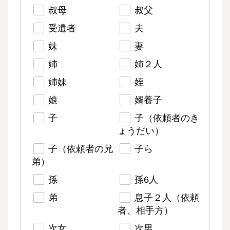
叔母
叔父
受遺者
夫
妹
妻
姉
姉２人
姉妹
姪
娘
婿養子
子
子（依頼者のき
ょうだい）
子（依頼者の兄
子ら
弟）
孫
孫6人
弟
息子２人（依頼
者、相手方）
次女
次男