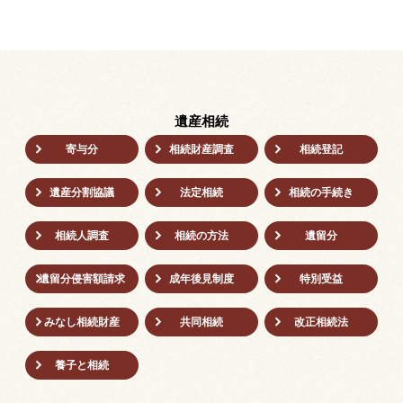
遺産相続
寄与分
相続財産調査
相続登記
遺産分割協議
法定相続
相続の⼿続き
相続人調査
相続の方法
遺留分
遺留分侵害額請求
成年後⾒制度
特別受益
みなし相続財産
共同相続
改正相続法
養子と相続