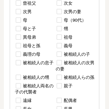
曾祖父
次女
次男
次男の妻
母
母（90代）
母と子
甥
異母弟
祖母
祖母と孫
義母
義理の母
被相続人の子
被相続人の息子
被相続人の次男
の妻
被相続人の甥
被相続人らの孫
被相続人両名の
親子
子の代襲者
遠縁
配偶者