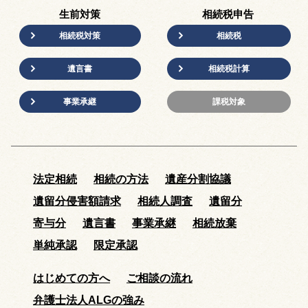
生前対策
相続税申告
相続税対策
相続税
遺言書
相続税計算
事業承継
課税対象
法定相続
相続の方法
遺産分割協議
遺留分侵害額請求
相続人調査
遺留分
寄与分
遺言書
事業承継
相続放棄
単純承認
限定承認
はじめての方へ
ご相談の流れ
弁護士法人ALGの強み