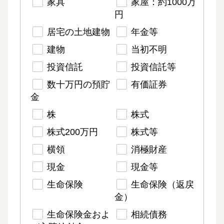
家具
家屋：約1000万
円
居宅の土地建物
年金等
建物
当初不明
投資信託
投資信託等
数十万円の預貯
有価証券
金
株
株式
株式200万円
株式等
横領
消極財産
現金
現金等
生命保険
生命保険（返戻
金）
生命保険金およ
相続債務