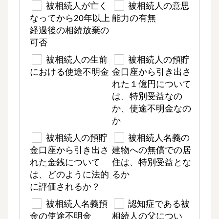
被相続人が亡く
被相続人の意思
なってから20年以上
能力の有無
経過後の相続放棄の
可否
被相続人の生前
被相続人の預貯
における使途不明金
金口座から引き出さ
れた１億円について
は、特別受益なの
か、使途不明金なの
か
被相続人の預貯
被相続人名義の
金口座から引き出さ
建物への無償での居
れた金銭について
住は、特別受益とな
は、どのように法的
るか
に評価されるか？
被相続人名義預
認知症である被
金の使途不明金
相続人の父につい