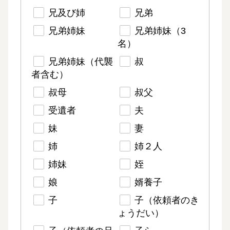
兄及び姉
兄弟
兄弟姉妹
兄弟姉妹（3
名）
兄弟姉妹（代襲
叔
者含む）
叔母
叔父
受遺者
夫
妹
妻
姉
姉２人
姉妹
姪
娘
婿養子
子
子（依頼者のき
ょうだい）