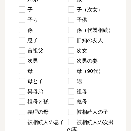
子
子（次女）
子ら
子供
孫
孫（代襲相続）
息子
旧知の友人
曾祖父
次女
次男
次男の妻
母
母（90代）
母と子
甥
異母弟
祖母
祖母と孫
義母
義理の母
被相続人の子
被相続人の息子
被相続人の次男
の妻