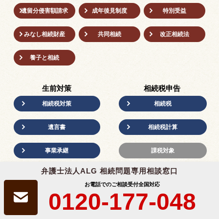
遺留分侵害額請求
成年後⾒制度
特別受益
みなし相続財産
共同相続
改正相続法
養子と相続
生前対策
相続税申告
相続税対策
相続税
遺言書
相続税計算
事業承継
課税対象
弁護士法人ALG 相続問題専用相談窓口
お電話でのご相談受付
全国対応
0120-177-048
法定相続
相続の方法
遺産分割協議