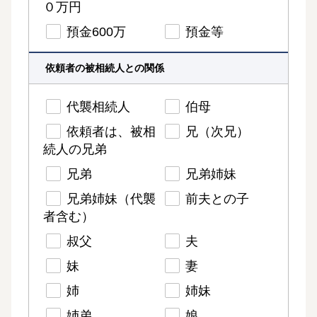
０万円
預金600万
預金等
依頼者の被相続人との関係
代襲相続人
伯母
依頼者は、被相
兄（次兄）
続人の兄弟
兄弟
兄弟姉妹
兄弟姉妹（代襲
前夫との子
者含む）
叔父
夫
妹
妻
姉
姉妹
姉弟
娘