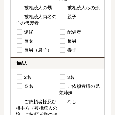
被相続人の甥
被相続人らの孫
被相続人両名の
親子
子の代襲者
遠縁
配偶者
長女
長男
長男（息子）
養子
相続人
2名
3名
５名
ご依頼者様の兄
弟姉妹
ご依頼者様及び
なし
相手方（被相続人の
娘、ご依頼者様の叔