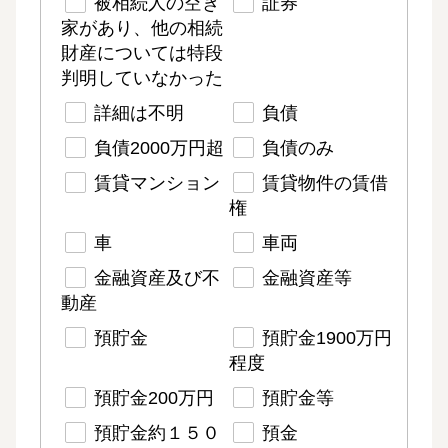
被相続人の空き
証券
家があり、他の相続
財産については特段
判明していなかった
詳細は不明
負債
負債2000万円超
負債のみ
賃貸マンション
賃貸物件の賃借
権
車
車両
金融資産及び不
金融資産等
動産
預貯金
預貯金1900万円
程度
預貯金200万円
預貯金等
預貯金約１５０
預金