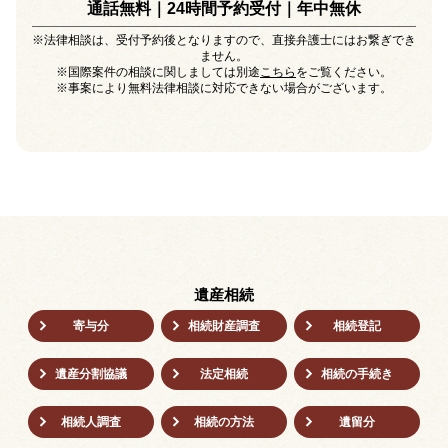
通話無料｜24時間予約受付｜
年中無休
※法律相談は、受付予約後となりますので、直接弁護士にはお繋ぎでき
ません。
※国際案件の相談に関しましては別途
こちら
をご覧ください。
※事案により無料法律相談に対応できない場合がございます。
遺産相続
寄与分
相続財産調査
相続登記
遺産分割協議
法定相続
相続の⼿続き
相続人調査
相続の方法
遺留分