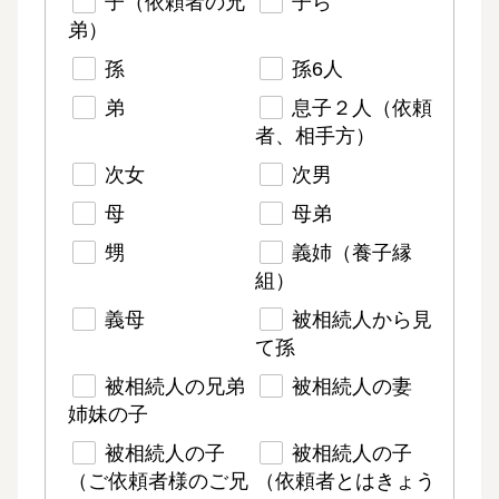
子（依頼者の兄
子ら
弟）
孫
孫6人
弟
息子２人（依頼
者、相手方）
次女
次男
母
母弟
甥
義姉（養子縁
組）
義母
被相続人から見
て孫
被相続人の兄弟
被相続人の妻
姉妹の子
被相続人の子
被相続人の子
（ご依頼者様のご兄
（依頼者とはきょう