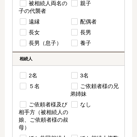
被相続人両名の
親子
子の代襲者
遠縁
配偶者
長女
長男
長男（息子）
養子
相続人
2名
3名
５名
ご依頼者様の兄
弟姉妹
ご依頼者様及び
なし
相手方（被相続人の
娘、ご依頼者様の叔
母）