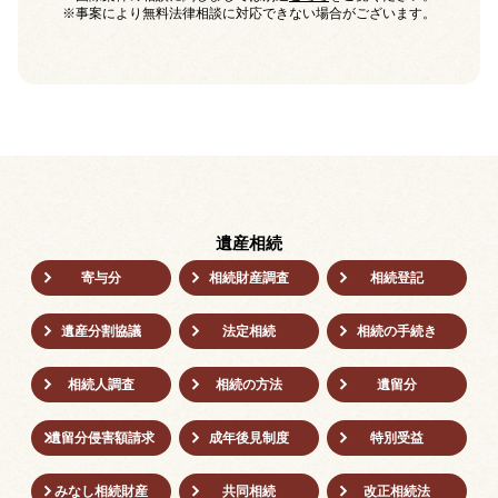
※事案により無料法律相談に対応できない場合がございます。
遺産相続
寄与分
相続財産調査
相続登記
遺産分割協議
法定相続
相続の⼿続き
相続人調査
相続の方法
遺留分
遺留分侵害額請求
成年後⾒制度
特別受益
みなし相続財産
共同相続
改正相続法