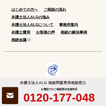
はじめての方へ
ご相談の流れ
弁護士法人ALGの強み
弁護士法人ALGについて
事務所案内
弁護士費用
お客様の声
相続の解決事例
相続会議
プライバシーマーク取得
弁護士法人ALG 相続問題専用相談窓口
弁護士法人ALG&Associatesは、個人情報の適切な取扱いを行う事業者に付与
される
「プライバシーマーク」
を取得しています。
お電話でのご相談受付
全国対応
0120-177-048