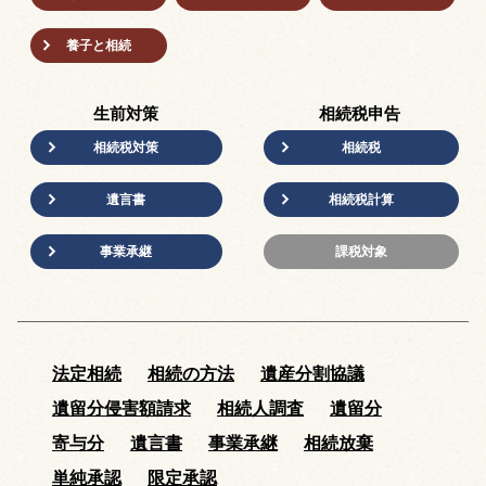
養子と相続
生前対策
相続税申告
相続税対策
相続税
遺言書
相続税計算
事業承継
課税対象
法定相続
相続の方法
遺産分割協議
遺留分侵害額請求
相続人調査
遺留分
寄与分
遺言書
事業承継
相続放棄
単純承認
限定承認