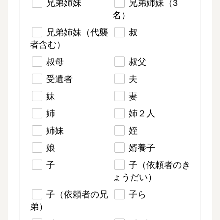
兄弟姉妹
兄弟姉妹（3
名）
兄弟姉妹（代襲
叔
者含む）
叔母
叔父
受遺者
夫
妹
妻
姉
姉２人
姉妹
姪
娘
婿養子
子
子（依頼者のき
ょうだい）
子（依頼者の兄
子ら
弟）