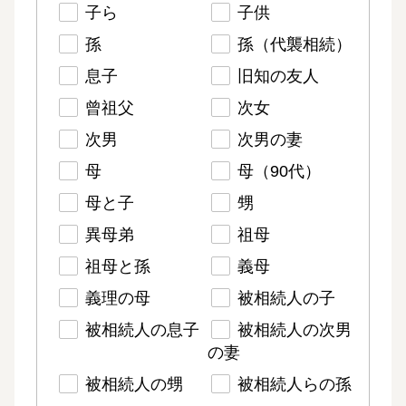
子ら
子供
孫
孫（代襲相続）
息子
旧知の友人
曾祖父
次女
次男
次男の妻
母
母（90代）
母と子
甥
異母弟
祖母
祖母と孫
義母
義理の母
被相続人の子
被相続人の息子
被相続人の次男
の妻
被相続人の甥
被相続人らの孫