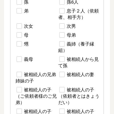
孫
孫6人
弟
息子２人（依頼
者、相手方）
次女
次男
母
母弟
甥
義姉（養子縁
組）
義母
被相続人から見
て孫
被相続人の兄弟
被相続人の妻
姉妹の子
被相続人の子
被相続人の子
（ご依頼者様のご兄
（依頼者とはきょう
弟）
だい）
被相続人の子
被相続人の子