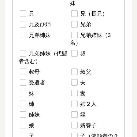
妹
兄
兄（長兄）
兄及び姉
兄弟
兄弟姉妹
兄弟姉妹（3
名）
兄弟姉妹（代襲
叔
者含む）
叔母
叔父
受遺者
夫
妹
妻
姉
姉２人
姉妹
姪
娘
婿養子
子
子（依頼者のき