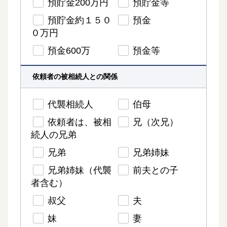
預貯金200万円
預貯金等
預貯金約１５０
預金
０万円
預金600万
預金等
依頼者の被相続人との関係
代襲相続人
伯母
依頼者は、被相
兄（次兄）
続人の兄弟
兄弟
兄弟姉妹
兄弟姉妹（代襲
前夫との子
者含む）
叔父
夫
妹
妻