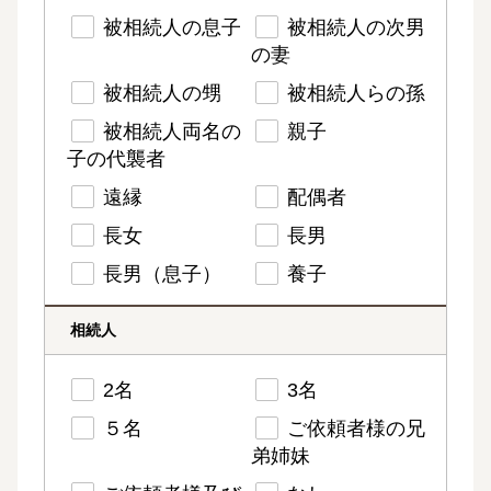
被相続人の息子
被相続人の次男
の妻
被相続人の甥
被相続人らの孫
被相続人両名の
親子
子の代襲者
遠縁
配偶者
長女
長男
長男（息子）
養子
相続人
2名
3名
５名
ご依頼者様の兄
弟姉妹