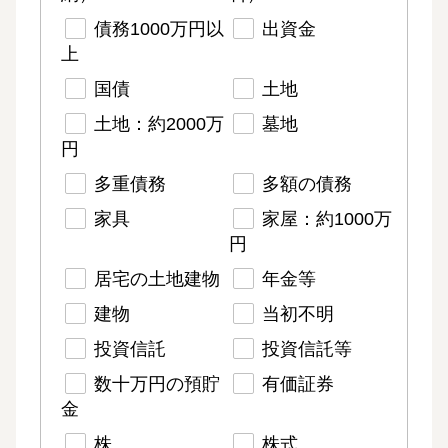
債務1000万円以
出資金
上
国債
土地
土地：約2000万
墓地
円
多重債務
多額の債務
家具
家屋：約1000万
円
居宅の土地建物
年金等
建物
当初不明
投資信託
投資信託等
数十万円の預貯
有価証券
金
株
株式