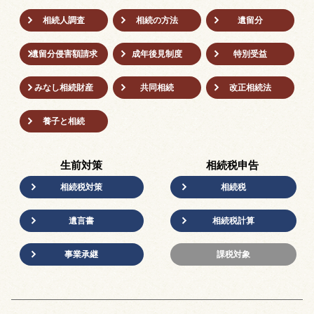
相続人調査
相続の方法
遺留分
遺留分侵害額請求
成年後⾒制度
特別受益
みなし相続財産
共同相続
改正相続法
養子と相続
生前対策
相続税申告
相続税対策
相続税
遺言書
相続税計算
事業承継
課税対象