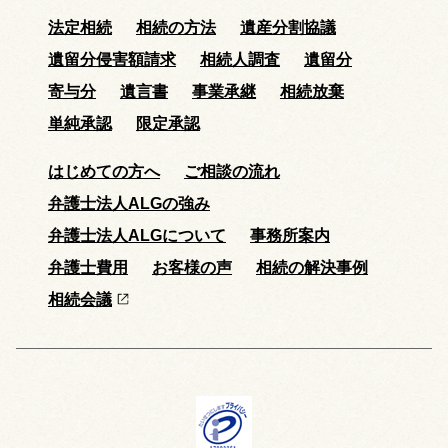
法定相続
相続の方法
遺産分割協議
遺留分侵害額請求
相続人調査
遺留分
寄与分
遺言書
事業承継
相続放棄
単純承認
限定承認
はじめての方へ
ご相談の流れ
弁護士法人ALGの強み
弁護士法人ALGについて
事務所案内
弁護士費用
お客様の声
相続の解決事例
相続会議