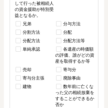
して行った被相続人
の資金援助が特別受
益となるか。
兄弟
分与方法
分割方法
分配
分配方法
分配方法等
単純承認
各遺産の時価額
の評価、誰がどの資
産を取得するか等
売却
寄与分
寄与分主張
廃除事由
建物
数年前に亡くな
った父の相続放棄を
することができるか
否か