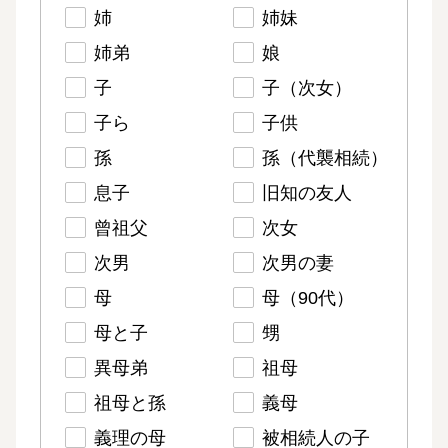
姉
姉妹
姉弟
娘
子
子（次女）
子ら
子供
孫
孫（代襲相続）
息子
旧知の友人
曾祖父
次女
次男
次男の妻
母
母（90代）
母と子
甥
異母弟
祖母
祖母と孫
義母
義理の母
被相続人の子