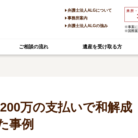
弁護士法人ALGについて
来所
事務所案内
弁護士法人ALGの強み
※事案に
※国際案
ご相談の流れ
遺産を受け取る方
を200万の支払いで和解成
た事例