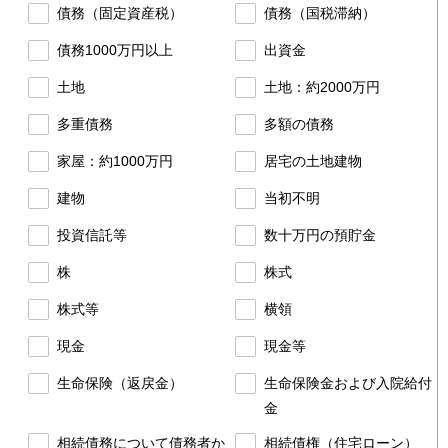
債務（固定資産税）
債務（国税滞納）
債務1000万円以上
出資金
土地
土地：約2000万円
多重債務
多額の債務
家屋：約1000万円
居宅の土地建物
建物
当初不明
投資信託等
数十万円の預貯金
株
株式
株式等
横領
現金
現金等
生命保険（返戻金）
生命保険金および入院給付
金
相続債務について債務者か
相続債権（住宅ローン）