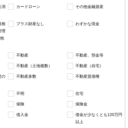
（消
カードローン
その他金融資産
被相
プラス財産なし
わずかな現金
管理
他
不動産
不動産、預金等
）
不動産（土地複数）
不動産（自宅）
度の
不動産多数
不動産賃借権
不明
住宅
）
保険
保険金
借入金
借金が少なくとも120万円
以上