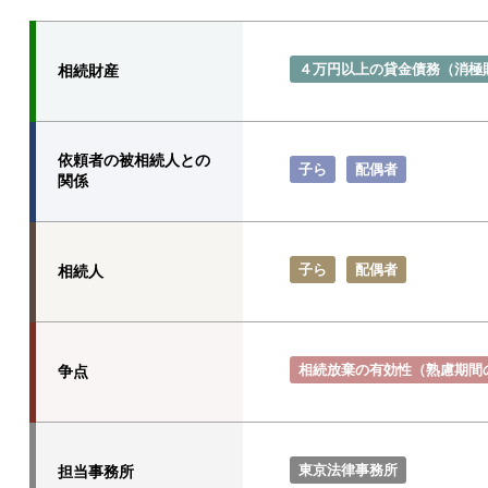
４万円以上の貸金債務（消極
相続財産
依頼者の被相続人との
子ら
配偶者
関係
子ら
配偶者
相続人
相続放棄の有効性（熟慮期間
争点
東京法律事務所
担当事務所