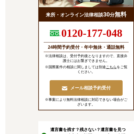
30
無料
来所・オンライン法律相談
分
0120-177-048
24時間予約受付・年中無休・通話無料
※法律相談は、受付予約後となりますので、直接弁
護士にはお繋ぎできません。
※国際案件の相談に関しましては別途
こちら
をご覧
ください。
メール相談予約受付
※事案により無料法律相談に対応できない場合がご
ざいます。
遺言書を残す？残さない？遺言書を見つ