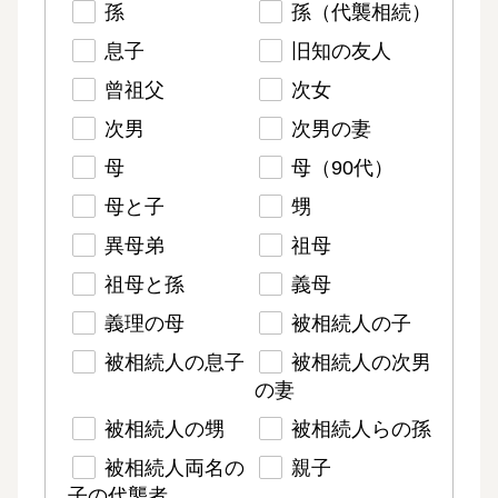
孫
孫（代襲相続）
息子
旧知の友人
曾祖父
次女
次男
次男の妻
母
母（90代）
母と子
甥
異母弟
祖母
祖母と孫
義母
義理の母
被相続人の子
被相続人の息子
被相続人の次男
の妻
被相続人の甥
被相続人らの孫
被相続人両名の
親子
子の代襲者