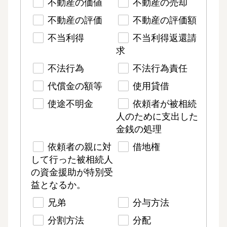
不動産の価値
不動産の売却
不動産の評価
不動産の評価額
不当利得
不当利得返還請
求
不法行為
不法行為責任
代償金の額等
使用貸借
使途不明金
依頼者が被相続
人のために支出した
金銭の処理
依頼者の親に対
借地権
して行った被相続人
の資金援助が特別受
益となるか。
兄弟
分与方法
分割方法
分配