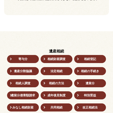
遺産相続
寄与分
相続財産調査
相続登記
遺産分割協議
法定相続
相続の⼿続き
相続人調査
相続の方法
遺留分
遺留分侵害額請求
成年後⾒制度
特別受益
みなし相続財産
共同相続
改正相続法