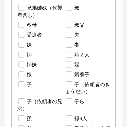
兄弟姉妹（代襲
叔
者含む）
叔母
叔父
受遺者
夫
妹
妻
姉
姉２人
姉妹
姪
娘
婿養子
子
子（依頼者のき
ょうだい）
子（依頼者の兄
子ら
弟）
孫
孫6人