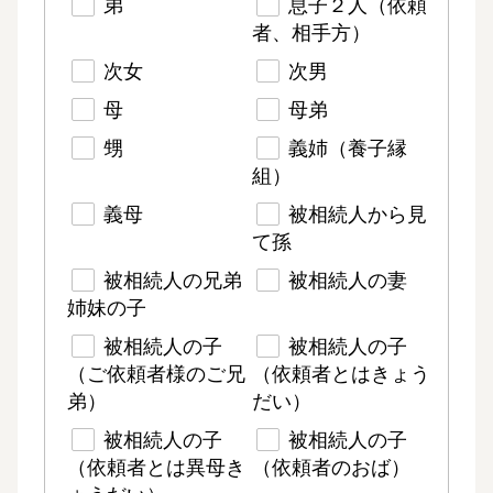
弟
息子２人（依頼
者、相手方）
次女
次男
母
母弟
甥
義姉（養子縁
組）
義母
被相続人から見
て孫
被相続人の兄弟
被相続人の妻
姉妹の子
被相続人の子
被相続人の子
（ご依頼者様のご兄
（依頼者とはきょう
弟）
だい）
被相続人の子
被相続人の子
（依頼者とは異母き
（依頼者のおば）