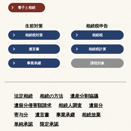
養子と相続
生前対策
相続税申告
相続税対策
相続税
遺言書
相続税計算
事業承継
課税対象
法定相続
相続の方法
遺産分割協議
遺留分侵害額請求
相続人調査
遺留分
寄与分
遺言書
事業承継
相続放棄
単純承認
限定承認