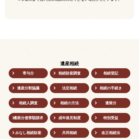
遺産相続
寄与分
相続財産調査
相続登記
遺産分割協議
法定相続
相続の⼿続き
相続人調査
相続の方法
遺留分
遺留分侵害額請求
成年後⾒制度
特別受益
みなし相続財産
共同相続
改正相続法