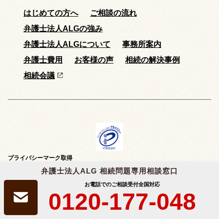
はじめての方へ
ご相談の流れ
弁護士法人ALGの強み
弁護士法人ALGについて
事務所案内
弁護士費用
お客様の声
相続の解決事例
相続会議
プライバシーマーク取得
弁護士法人ALG&Associatesは、個人情報の適切な取扱いを行う事業者に付与
弁護士法人ALG 相続問題専用相談窓口
される
「プライバシーマーク」
を取得しています。
お電話でのご相談受付
全国対応
0120-177-048