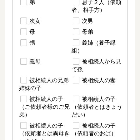
弟
息子２人（依頼
者、相手方）
次女
次男
母
母弟
甥
義姉（養子縁
組）
義母
被相続人から見
て孫
被相続人の兄弟
被相続人の妻
姉妹の子
被相続人の子
被相続人の子
（ご依頼者様のご兄
（依頼者とはきょう
弟）
だい）
被相続人の子
被相続人の子
（依頼者とは異母き
（依頼者のおば）