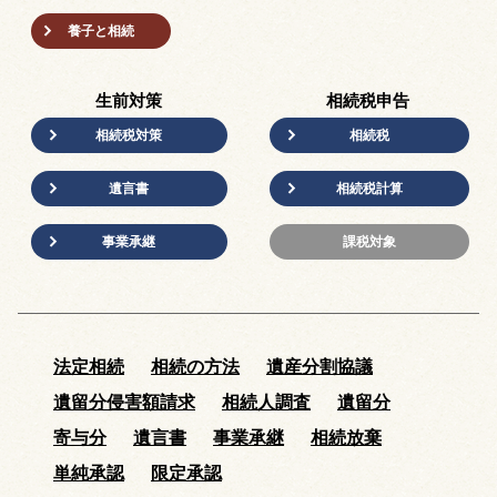
養子と相続
生前対策
相続税申告
相続税対策
相続税
遺言書
相続税計算
事業承継
課税対象
法定相続
相続の方法
遺産分割協議
遺留分侵害額請求
相続人調査
遺留分
寄与分
遺言書
事業承継
相続放棄
単純承認
限定承認