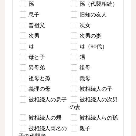
孫
孫（代襲相続）
息子
旧知の友人
曾祖父
次女
次男
次男の妻
母
母（90代）
母と子
甥
異母弟
祖母
祖母と孫
義母
義理の母
被相続人の子
被相続人の息子
被相続人の次男
の妻
被相続人の甥
被相続人らの孫
被相続人両名の
親子