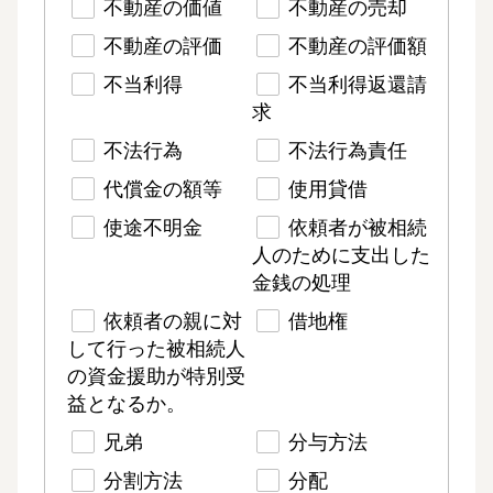
不動産の価値
不動産の売却
不動産の評価
不動産の評価額
不当利得
不当利得返還請
求
不法行為
不法行為責任
代償金の額等
使用貸借
使途不明金
依頼者が被相続
人のために支出した
金銭の処理
依頼者の親に対
借地権
して行った被相続人
の資金援助が特別受
益となるか。
兄弟
分与方法
分割方法
分配