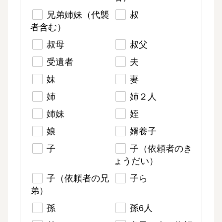
兄弟姉妹（代襲
叔
者含む）
叔母
叔父
受遺者
夫
妹
妻
姉
姉２人
姉妹
姪
娘
婿養子
子
子（依頼者のき
ょうだい）
子（依頼者の兄
子ら
弟）
孫
孫6人