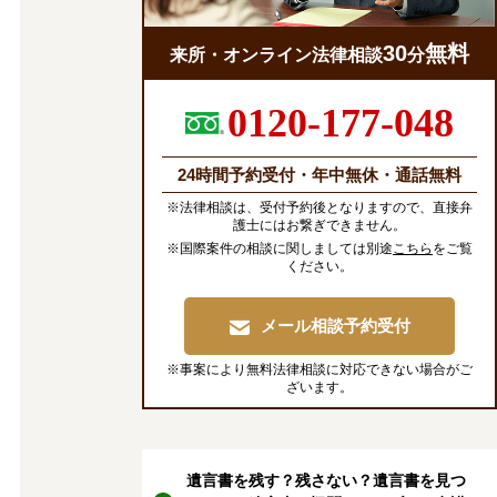
30
無料
来所・オンライン法律相談
分
0120-177-048
24時間予約受付・年中無休・通話無料
※法律相談は、受付予約後となりますので、直接弁
護士にはお繋ぎできません。
※国際案件の相談に関しましては別途
こちら
をご覧
ください。
メール相談予約受付
※事案により無料法律相談に対応できない場合がご
ざいます。
遺言書を残す？残さない？遺言書を見つ