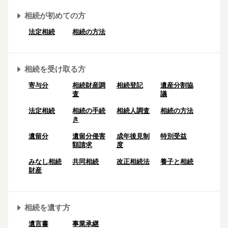
相続が初めての方
法定相続
相続の方法
相続を受け取る方
寄与分
相続財産調
相続登記
遺産分割協
査
議
法定相続
相続の⼿続
相続人調査
相続の方法
き
遺留分
遺留分侵害
成年後⾒制
特別受益
額請求
度
みなし相続
共同相続
改正相続法
養子と相続
財産
相続を遺す方
遺言書
事業承継