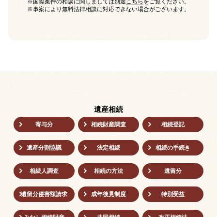
※国際案件の相談に関しましては別途
こちら
をご覧ください。
※事案により無料法律相談に対応できない場合がございます。
遺産相続
寄与分
相続財産調査
相続登記
遺産分割協議
法定相続
相続の⼿続き
相続人調査
相続の方法
遺留分
遺留分侵害額請求
成年後⾒制度
特別受益