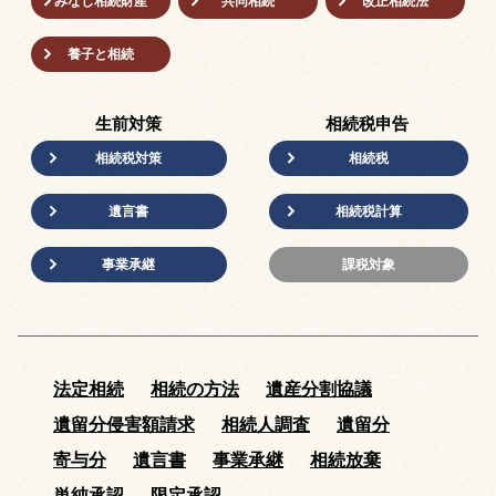
みなし相続財産
共同相続
改正相続法
養子と相続
生前対策
相続税申告
相続税対策
相続税
遺言書
相続税計算
事業承継
課税対象
法定相続
相続の方法
遺産分割協議
遺留分侵害額請求
相続人調査
遺留分
寄与分
遺言書
事業承継
相続放棄
単純承認
限定承認