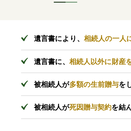
遺言書により、
相続人の一人
遺言書に、
相続人以外に財産
被相続人が
多額の生前贈与
を
被相続人が
死因贈与契約
を結