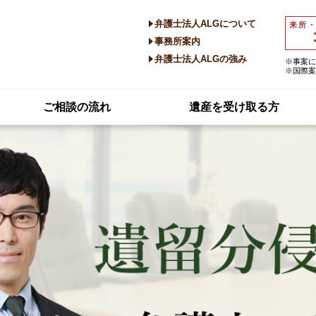
弁護士法人ALGについて
来所
事務所案内
弁護士法人ALGの強み
※事案に
※国際案
ご相談の流れ
遺産を受け取る方