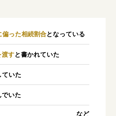
に偏った相続割合
となっている
を渡す
と書かれていた
していた
んでいた
など