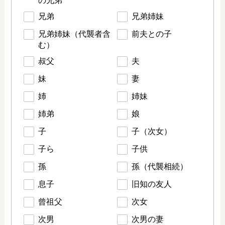
の兄弟
兄弟
兄弟姉妹
兄弟姉妹（代襲者含
前夫との子
む）
叔父
夫
妹
妻
姉
姉妹
姉弟
娘
子
子（次女）
子ら
子供
孫
孫（代襲相続）
息子
旧知の友人
曾祖父
次女
次男
次男の妻