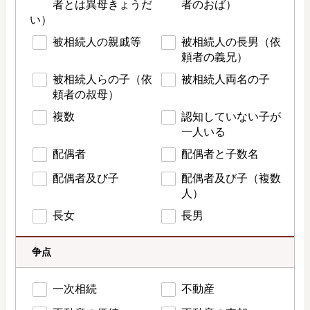
者とは異母きょうだ
者のおば）
い）
被相続人の親戚等
被相続人の長男（依
頼者の義兄）
被相続人らの子（依
被相続人両名の子
頼者の叔母）
複数
認知していない子が
一人いる
配偶者
配偶者と子数名
配偶者及び子
配偶者及び子（複数
人）
長女
長男
争点
一次相続
不動産