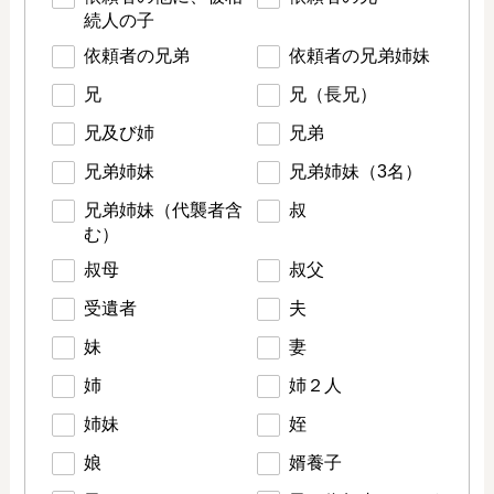
続人の子
依頼者の兄弟
依頼者の兄弟姉妹
兄
兄（長兄）
兄及び姉
兄弟
兄弟姉妹
兄弟姉妹（3名）
兄弟姉妹（代襲者含
叔
む）
叔母
叔父
受遺者
夫
妹
妻
姉
姉２人
姉妹
姪
娘
婿養子