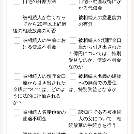
自宅の分割方法
自宅不動産取得にか
かる代償金
被相続人が亡くなっ
被相続人の意思能力
てから20年以上経過
の有無
後の相続放棄の可否
被相続人の生前にお
被相続人の預貯金口
ける使途不明金
座から引き出された
１億円については、特別
受益なのか、使途不明金
なのか
被相続人の預貯金口
被相続人名義の建物
座から引き出された
への無償での居住
金銭については、どのよ
は、特別受益となるか
うに法的に評価される
か？
被相続人名義預金の
認知症である被相続
使途不明金
人の父について、相
続放棄の手続きを行う