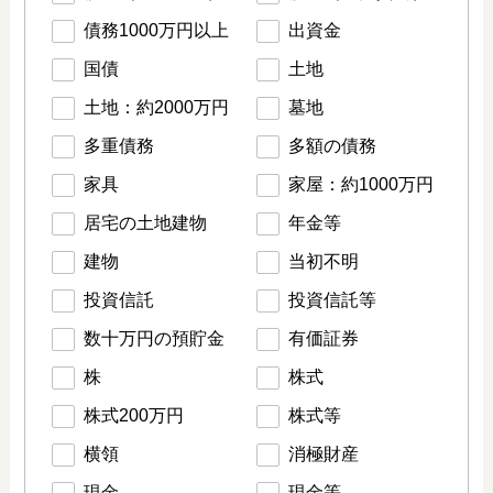
債務1000万円以上
出資金
国債
土地
土地：約2000万円
墓地
多重債務
多額の債務
家具
家屋：約1000万円
居宅の土地建物
年金等
建物
当初不明
投資信託
投資信託等
数十万円の預貯金
有価証券
株
株式
株式200万円
株式等
横領
消極財産
現金
現金等