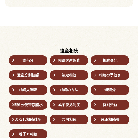
遺産相続
寄与分
相続財産調査
相続登記
遺産分割協議
法定相続
相続の⼿続き
相続人調査
相続の方法
遺留分
遺留分侵害額請求
成年後⾒制度
特別受益
みなし相続財産
共同相続
改正相続法
養子と相続