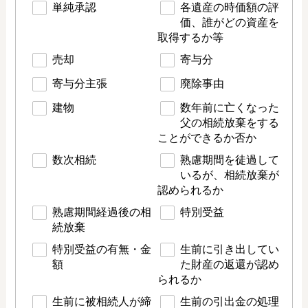
単純承認
各遺産の時価額の評
価、誰がどの資産を
取得するか等
売却
寄与分
寄与分主張
廃除事由
建物
数年前に亡くなった
父の相続放棄をする
ことができるか否か
数次相続
熟慮期間を徒過して
いるが、相続放棄が
認められるか
熟慮期間経過後の相
特別受益
続放棄
特別受益の有無・金
生前に引き出してい
額
た財産の返還が認め
られるか
生前に被相続人が締
生前の引出金の処理