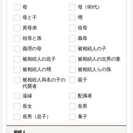
母
母（90代）
母と子
甥
異母弟
祖母
祖母と孫
義母
義理の母
被相続人の子
被相続人の息子
被相続人の次男の妻
被相続人の甥
被相続人らの孫
被相続人両名の子の
親子
代襲者
遠縁
配偶者
長女
長男
長男（息子）
養子
相続人