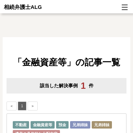
相続弁護士ALG
「金融資産等」の記事一覧
1
該当した解決事例
件
＜
1
＞
不動産
金融資産等
預金
兄弟姉妹
兄弟姉妹