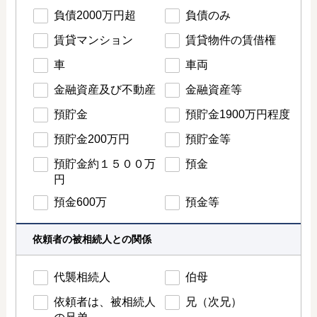
負債2000万円超
負債のみ
賃貸マンション
賃貸物件の賃借権
車
車両
金融資産及び不動産
金融資産等
預貯金
預貯金1900万円程度
預貯金200万円
預貯金等
預貯金約１５００万
預金
円
預金600万
預金等
依頼者の被相続人との関係
代襲相続人
伯母
依頼者は、被相続人
兄（次兄）