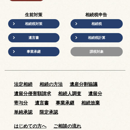
生前対策
相続税申告
相続税対策
相続税
遺言書
相続税計算
事業承継
課税対象
法定相続
相続の方法
遺産分割協議
遺留分侵害額請求
相続人調査
遺留分
寄与分
遺言書
事業承継
相続放棄
単純承認
限定承認
はじめての方へ
ご相談の流れ