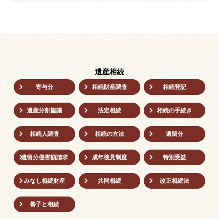
遺産相続
寄与分
相続財産調査
相続登記
遺産分割協議
法定相続
相続の⼿続き
相続人調査
相続の方法
遺留分
遺留分侵害額請求
成年後⾒制度
特別受益
みなし相続財産
共同相続
改正相続法
養子と相続