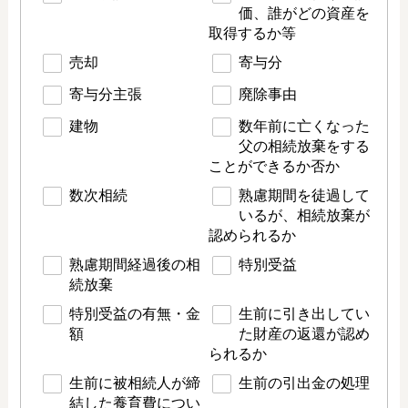
価、誰がどの資産を
取得するか等
売却
寄与分
寄与分主張
廃除事由
建物
数年前に亡くなった
父の相続放棄をする
ことができるか否か
数次相続
熟慮期間を徒過して
いるが、相続放棄が
認められるか
熟慮期間経過後の相
特別受益
続放棄
特別受益の有無・金
生前に引き出してい
額
た財産の返還が認め
られるか
生前に被相続人が締
生前の引出金の処理
結した養育費につい