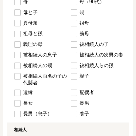
母
母（90代）
母と子
甥
異母弟
祖母
祖母と孫
義母
義理の母
被相続人の子
被相続人の息子
被相続人の次男の妻
被相続人の甥
被相続人らの孫
被相続人両名の子の
親子
代襲者
遠縁
配偶者
長女
長男
長男（息子）
養子
相続人