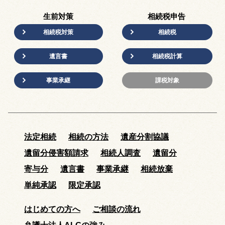
生前対策
相続税申告
相続税対策
相続税
遺言書
相続税計算
事業承継
課税対象
法定相続
相続の方法
遺産分割協議
遺留分侵害額請求
相続人調査
遺留分
寄与分
遺言書
事業承継
相続放棄
単純承認
限定承認
はじめての方へ
ご相談の流れ