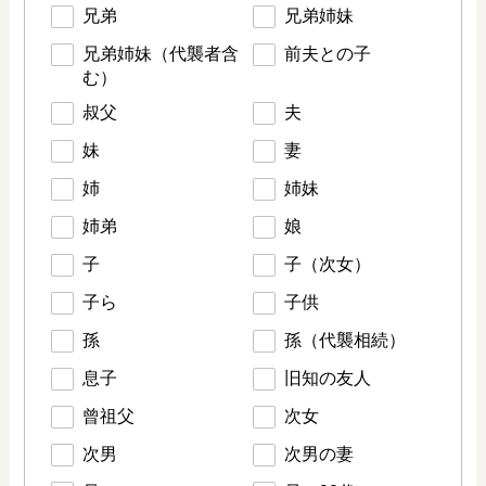
兄弟
兄弟姉妹
兄弟姉妹（代襲者含
前夫との子
む）
叔父
夫
妹
妻
姉
姉妹
姉弟
娘
子
子（次女）
子ら
子供
孫
孫（代襲相続）
息子
旧知の友人
曾祖父
次女
次男
次男の妻