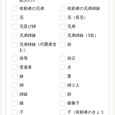
続人の子
依頼者の兄弟
依頼者の兄弟姉妹
兄
兄（長兄）
兄及び姉
兄弟
兄弟姉妹
兄弟姉妹（3名）
兄弟姉妹（代襲者含
叔
む）
叔母
叔父
受遺者
夫
妹
妻
姉
姉２人
姉妹
姪
娘
婿養子
子
子（依頼者のきょう