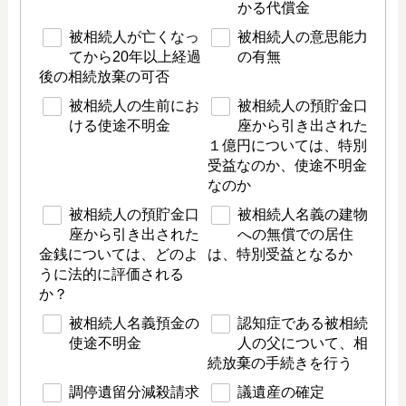
かる代償金
被相続人が亡くなっ
被相続人の意思能力
てから20年以上経過
の有無
後の相続放棄の可否
被相続人の生前にお
被相続人の預貯金口
ける使途不明金
座から引き出された
１億円については、特別
受益なのか、使途不明金
なのか
被相続人の預貯金口
被相続人名義の建物
座から引き出された
への無償での居住
金銭については、どのよ
は、特別受益となるか
うに法的に評価される
か？
被相続人名義預金の
認知症である被相続
使途不明金
人の父について、相
続放棄の手続きを行う
調停遺留分減殺請求
議遺産の確定