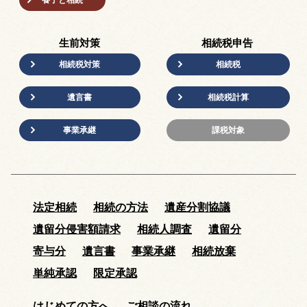
生前対策
相続税申告
相続税対策
相続税
遺言書
相続税計算
事業承継
課税対象
法定相続
相続の方法
遺産分割協議
遺留分侵害額請求
相続人調査
遺留分
寄与分
遺言書
事業承継
相続放棄
単純承認
限定承認
はじめての方へ
ご相談の流れ