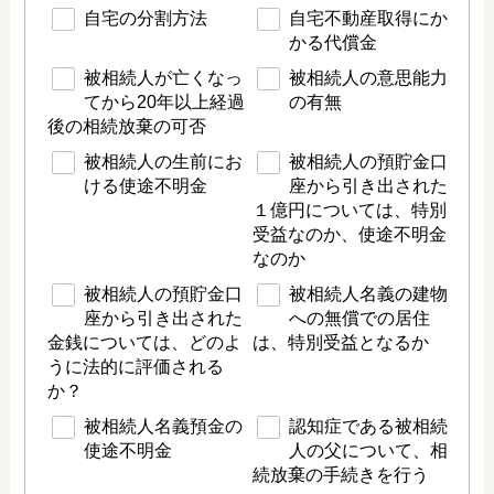
自宅の分割方法
自宅不動産取得にか
かる代償金
被相続人が亡くなっ
被相続人の意思能力
てから20年以上経過
の有無
後の相続放棄の可否
被相続人の生前にお
被相続人の預貯金口
ける使途不明金
座から引き出された
１億円については、特別
受益なのか、使途不明金
なのか
被相続人の預貯金口
被相続人名義の建物
座から引き出された
への無償での居住
金銭については、どのよ
は、特別受益となるか
うに法的に評価される
か？
被相続人名義預金の
認知症である被相続
使途不明金
人の父について、相
続放棄の手続きを行う