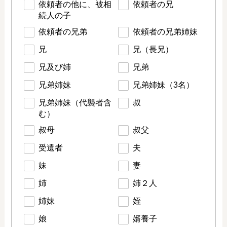
依頼者の他に、被相
依頼者の兄
続人の子
依頼者の兄弟
依頼者の兄弟姉妹
兄
兄（長兄）
兄及び姉
兄弟
兄弟姉妹
兄弟姉妹（3名）
兄弟姉妹（代襲者含
叔
む）
叔母
叔父
受遺者
夫
妹
妻
姉
姉２人
姉妹
姪
娘
婿養子