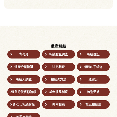
遺産相続
寄与分
相続財産調査
相続登記
遺産分割協議
法定相続
相続の⼿続き
相続人調査
相続の方法
遺留分
遺留分侵害額請求
成年後⾒制度
特別受益
みなし相続財産
共同相続
改正相続法
養子と相続