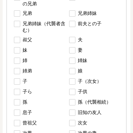
の兄弟
兄弟
兄弟姉妹
兄弟姉妹（代襲者含
前夫との子
む）
叔父
夫
妹
妻
姉
姉妹
姉弟
娘
子
子（次女）
子ら
子供
孫
孫（代襲相続）
息子
旧知の友人
曾祖父
次女