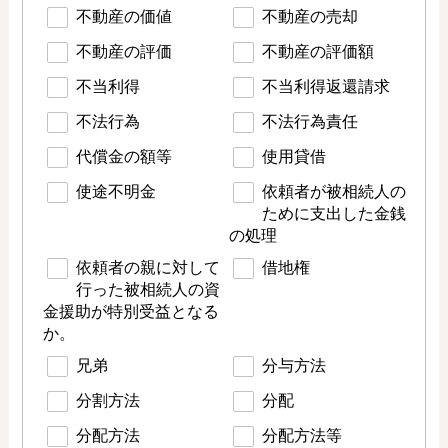
不動産の価値
不動産の売却
不動産の評価
不動産の評価額
不当利得
不当利得返還請求
不法行為
不法行為責任
代償金の額等
使用貸借
使途不明金
依頼者が被相続人の
ために支出した金銭
の処理
依頼者の親に対して
借地権
行った被相続人の資
金援助が特別受益となる
か。
兄弟
分与方法
分割方法
分配
分配方法
分配方法等