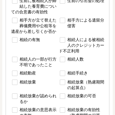
生前に被相続人が締
生前の引出金の処理
結した養育費につい
ての合意書の有効性
相手方が立て替えた
相手方による遺留分
葬儀費用や公租等を
侵害
遺産から差し引くか否か
相続の有無
相続人による被相続
人のクレジットカー
ド不正利用
相続人の一部が行方
相続人数
不明であったこと
相続動産
相続手続き
相続放棄
相続放棄（熟慮期間
の起算点）
相続放棄が認められ
相続放棄の可否
るか
相続放棄の意思表示
相続放棄の有効性