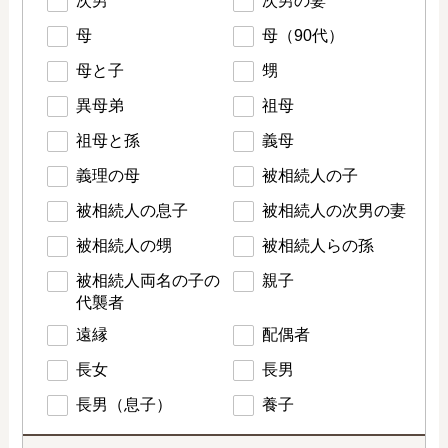
次男
次男の妻
母
母（90代）
母と子
甥
異母弟
祖母
祖母と孫
義母
義理の母
被相続人の子
被相続人の息子
被相続人の次男の妻
被相続人の甥
被相続人らの孫
被相続人両名の子の
親子
代襲者
遠縁
配偶者
長女
長男
長男（息子）
養子