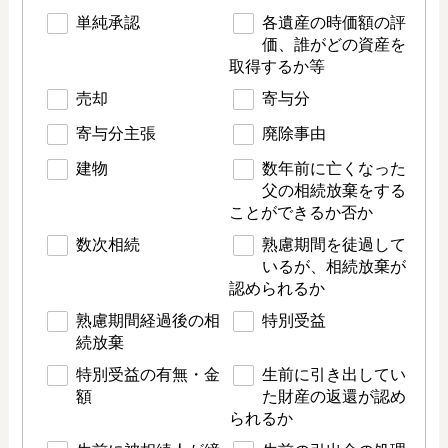
単純承認
各遺産の時価額の評
価、誰がどの資産を
取得するか等
売却
寄与分
寄与分主張
廃除事由
建物
数年前に亡くなった
父の相続放棄をする
ことができるか否か
数次相続
熟慮期間を徒過して
いるが、相続放棄が
認められるか
熟慮期間経過後の相
特別受益
続放棄
特別受益の有無・金
生前に引き出してい
額
た財産の返還が認め
られるか