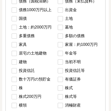
債務（国税滞納）
債務（未払賃料）
債務1000万円以上
出資金
国債
土地
土地：約2000万円
墓地
多重債務
多額の債務
家具
家屋：約1000万円
居宅の土地建物
年金等
建物
当初不明
投資信託
投資信託等
数十万円の預貯金
有価証券
株
株式
株式200万円
株式等
横領
消極財産