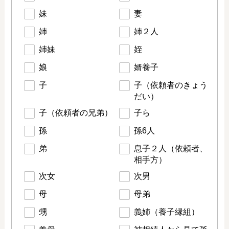
妹
妻
姉
姉２人
姉妹
姪
娘
婿養子
子
子（依頼者のきょう
だい）
子（依頼者の兄弟）
子ら
孫
孫6人
弟
息子２人（依頼者、
相手方）
次女
次男
母
母弟
甥
義姉（養子縁組）