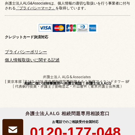
弁護士法人ALG&Associatesは、個人情報の適切な取扱いを行う事業者に付与
される
「プライバシーマーク」
を取得しています。
クレジットカード
決済対応
プライバシーポリシー
個人情報取扱いに関する記述
相続に強い法律事務所へ弁護士相談｜弁護士法人ALG
弁護士法人ALG 相続問題専用相談窓口
Copyright © 2019-2026 相続問題のご相談なら
お電話でのご相談受付
全国対応
弁護士法人ALG&Associates
All Rights Reserved.
0120-177-048