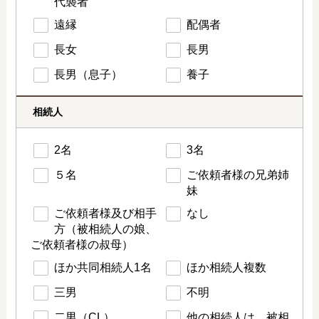
代襲者
遠縁
配偶者
長女
長男
長男（息子）
養子
相続人
2名
3名
５名
ご依頼者様の兄弟姉
妹
ご依頼者様及び相手
なし
方（被相続人の娘、
ご依頼者様の叔母）
ほか共同相続人1名
ほか相続人複数
三男
不明
二男（CL）
他の相続人は、被相