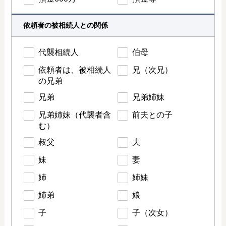
依頼者の被相続人との関係
代襲相続人
伯母
依頼者は、被相続人
兄（次兄）
の兄弟
兄弟
兄弟姉妹
兄弟姉妹（代襲者含
前夫との子
む）
叔父
夫
妹
妻
姉
姉妹
姉弟
娘
子
子（次女）