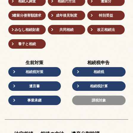
相続人調査
相続の方法
遺留分
遺留分侵害額請求
成年後⾒制度
特別受益
みなし相続財産
共同相続
改正相続法
養子と相続
生前対策
相続税申告
相続税対策
相続税
遺言書
相続税計算
事業承継
課税対象