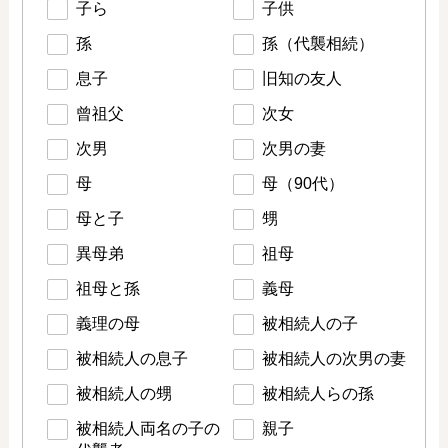
子ら
子供
孫
孫（代襲相続）
息子
旧知の友人
曾祖父
次女
次男
次男の妻
母
母（90代）
母と子
甥
異母弟
祖母
祖母と孫
義母
義理の母
被相続人の子
被相続人の息子
被相続人の次男の妻
被相続人の甥
被相続人らの孫
被相続人両名の子の
親子