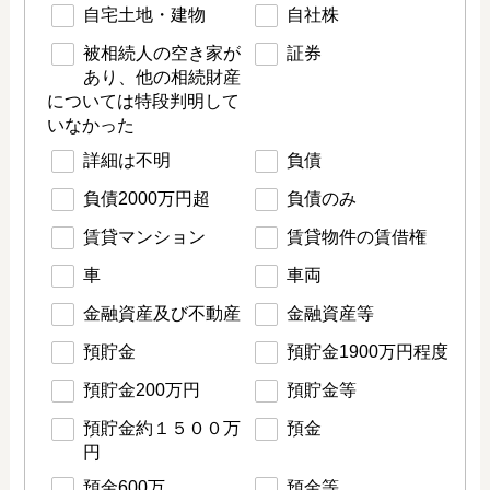
自宅土地・建物
自社株
被相続人の空き家が
証券
あり、他の相続財産
については特段判明して
いなかった
詳細は不明
負債
負債2000万円超
負債のみ
賃貸マンション
賃貸物件の賃借権
車
車両
金融資産及び不動産
金融資産等
預貯金
預貯金1900万円程度
預貯金200万円
預貯金等
預貯金約１５００万
預金
円
預金600万
預金等