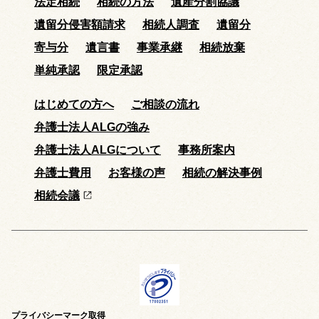
法定相続
相続の方法
遺産分割協議
遺留分侵害額請求
相続人調査
遺留分
寄与分
遺言書
事業承継
相続放棄
単純承認
限定承認
はじめての方へ
ご相談の流れ
弁護士法人ALGの強み
弁護士法人ALGについて
事務所案内
弁護士費用
お客様の声
相続の解決事例
相続会議
プライバシーマーク取得