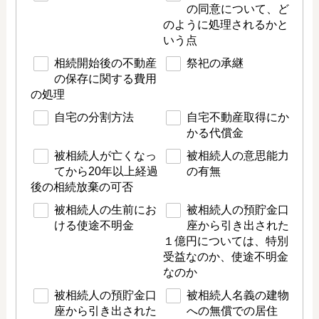
の同意について、ど
のように処理されるかと
いう点
相続開始後の不動産
祭祀の承継
の保存に関する費用
の処理
自宅の分割方法
自宅不動産取得にか
かる代償金
被相続人が亡くなっ
被相続人の意思能力
てから20年以上経過
の有無
後の相続放棄の可否
被相続人の生前にお
被相続人の預貯金口
ける使途不明金
座から引き出された
１億円については、特別
受益なのか、使途不明金
なのか
被相続人の預貯金口
被相続人名義の建物
座から引き出された
への無償での居住