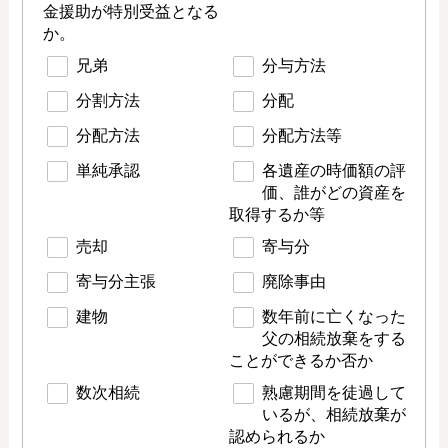
金援助が特別受益となる
か。
兄弟
分与方法
分割方法
分配
分配方法
分配方法等
単純承認
各遺産の時価額の評
価、誰がどの資産を
取得するか等
売却
寄与分
寄与分主張
廃除事由
建物
数年前に亡くなった
父の相続放棄をする
ことができるか否か
数次相続
熟慮期間を徒過して
いるが、相続放棄が
認められるか