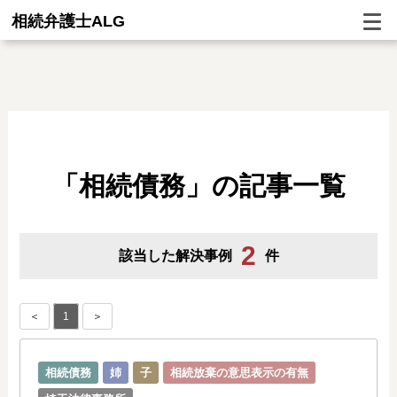
相続弁護士ALG
「相続債務」の記事一覧
2
該当した解決事例
件
＜
1
＞
相続債務
姉
子
相続放棄の意思表示の有無