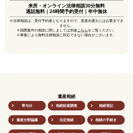
来所・オンライン法律相談30分無料
通話無料｜24時間予約受付｜
年中無休
※法律相談は、受付予約後となりますので、直接弁護士にはお繋ぎでき
ません。
※国際案件の相談に関しましては別途
こちら
をご覧ください。
※事案により無料法律相談に対応できない場合がございます。
遺産相続
寄与分
相続財産調査
相続登記
遺産分割協議
法定相続
相続の⼿続き