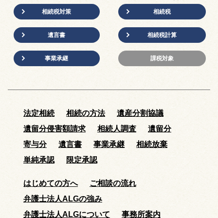
相続税対策
相続税
遺言書
相続税計算
事業承継
課税対象
法定相続
相続の方法
遺産分割協議
遺留分侵害額請求
相続人調査
遺留分
寄与分
遺言書
事業承継
相続放棄
単純承認
限定承認
はじめての方へ
ご相談の流れ
弁護士法人ALGの強み
弁護士法人ALGについて
事務所案内