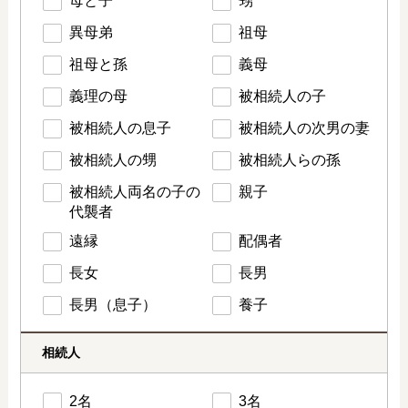
母と子
甥
異母弟
祖母
祖母と孫
義母
義理の母
被相続人の子
被相続人の息子
被相続人の次男の妻
被相続人の甥
被相続人らの孫
被相続人両名の子の
親子
代襲者
遠縁
配偶者
長女
長男
長男（息子）
養子
相続人
2名
3名