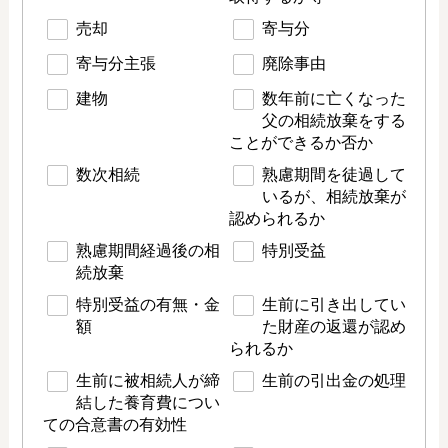
売却
寄与分
寄与分主張
廃除事由
建物
数年前に亡くなった
父の相続放棄をする
ことができるか否か
数次相続
熟慮期間を徒過して
いるが、相続放棄が
認められるか
熟慮期間経過後の相
特別受益
続放棄
特別受益の有無・金
生前に引き出してい
額
た財産の返還が認め
られるか
生前に被相続人が締
生前の引出金の処理
結した養育費につい
ての合意書の有効性