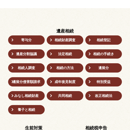
遺産相続
寄与分
相続財産調査
相続登記
遺産分割協議
法定相続
相続の⼿続き
相続人調査
相続の方法
遺留分
遺留分侵害額請求
成年後⾒制度
特別受益
みなし相続財産
共同相続
改正相続法
養子と相続
生前対策
相続税申告