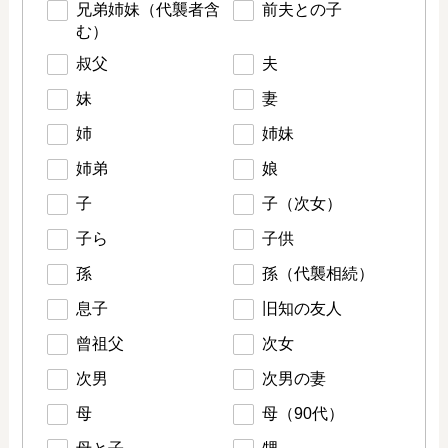
兄弟姉妹（代襲者含
前夫との子
む）
叔父
夫
妹
妻
姉
姉妹
姉弟
娘
子
子（次女）
子ら
子供
孫
孫（代襲相続）
息子
旧知の友人
曾祖父
次女
次男
次男の妻
母
母（90代）