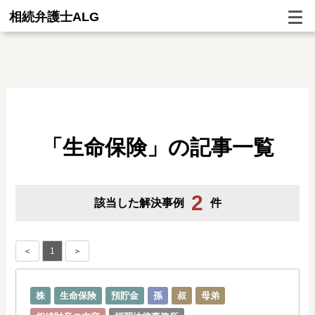
相続弁護士ALG
「生命保険」の記事一覧
2
該当した解決事例
件
＜
1
＞
株
生命保険
預貯金
孫
叔
母弟