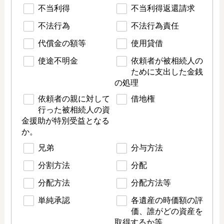
不当利得
不当利得返還請求
不法行為
不法行為責任
代償金の額等
使用貸借
使途不明金
依頼者が被相続人の
ために支出した金銭
の処理
依頼者の親に対して
借地権
行った被相続人の資
金援助が特別受益となる
か。
兄弟
分与方法
分割方法
分配
分配方法
分配方法等
単純承認
各遺産の時価額の評
価、誰がどの資産を
取得するか等