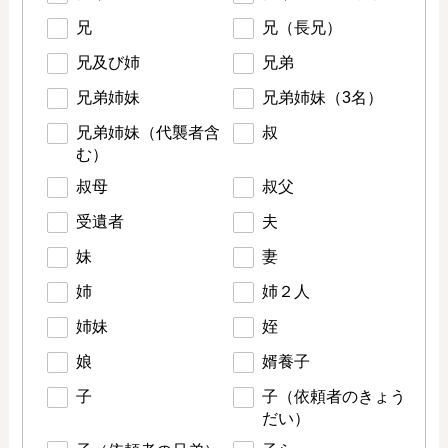
兄
兄（長兄）
兄及び姉
兄弟
兄弟姉妹
兄弟姉妹（3名）
兄弟姉妹（代襲者含
叔
む）
叔母
叔父
受遺者
夫
妹
妻
姉
姉２人
姉妹
姪
娘
婿養子
子
子（依頼者のきょう
だい）