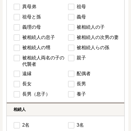
異母弟
祖母
祖母と孫
義母
義理の母
被相続人の子
被相続人の息子
被相続人の次男の妻
被相続人の甥
被相続人らの孫
被相続人両名の子の
親子
代襲者
遠縁
配偶者
長女
長男
長男（息子）
養子
相続人
2名
3名