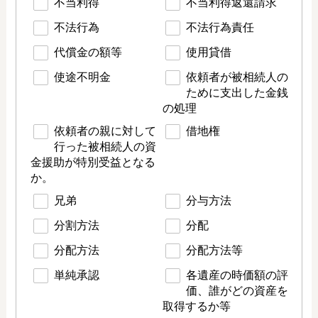
不当利得
不当利得返還請求
不法行為
不法行為責任
代償金の額等
使用貸借
使途不明金
依頼者が被相続人の
ために支出した金銭
の処理
依頼者の親に対して
借地権
行った被相続人の資
金援助が特別受益となる
か。
兄弟
分与方法
分割方法
分配
分配方法
分配方法等
単純承認
各遺産の時価額の評
価、誰がどの資産を
取得するか等