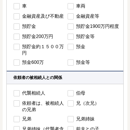
車
車両
金融資産及び不動産
金融資産等
預貯金
預貯金1900万円程度
預貯金200万円
預貯金等
預貯金約１５００万
預金
円
預金600万
預金等
依頼者の被相続人との関係
代襲相続人
伯母
依頼者は、被相続人
兄（次兄）
の兄弟
兄弟
兄弟姉妹
兄弟姉妹（代襲者含
前夫との子