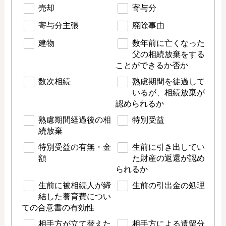
売却
寄与分
寄与分主張
廃除事由
建物
数年前に亡くなった
父の相続放棄をする
ことができるか否か
数次相続
熟慮期間を徒過して
いるが、相続放棄が
認められるか
熟慮期間経過後の相
特別受益
続放棄
特別受益の有無・金
生前に引き出してい
額
た財産の返還が認め
られるか
生前に被相続人が締
生前の引出金の処理
結した養育費につい
ての合意書の有効性
相手方が立て替えた
相手方による遺留分