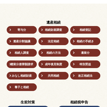
遺産相続
寄与分
相続財産調査
相続登記
遺産分割協議
法定相続
相続の⼿続き
相続人調査
相続の方法
遺留分
遺留分侵害額請求
成年後⾒制度
特別受益
みなし相続財産
共同相続
改正相続法
養子と相続
生前対策
相続税申告