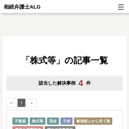
相続弁護士ALG
「株式等」の記事一覧
4
該当した解決事例
件
＜
1
＞
不動産
株式等
現金
子供
被相続人から見て孫