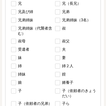
兄
兄（長兄）
兄及び姉
兄弟
兄弟姉妹
兄弟姉妹（3名）
兄弟姉妹（代襲者含
叔
む）
叔母
叔父
受遺者
夫
妹
妻
姉
姉２人
姉妹
姪
娘
婿養子
子
子（依頼者のきょう
だい）
子（依頼者の兄弟）
子ら