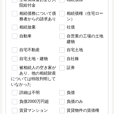
院給付金
相続債務について債
相続債権（住宅ロー
務者からの請求あり
ン）
相続放棄
社債
自動車
自営業の工場の土地
建物
自宅不動産
自宅土地
自宅土地・建物
自社株
被相続人の空き家が
証券
あり、他の相続財産
については特段判明して
いなかった
詳細は不明
負債
負債2000万円超
負債のみ
賃貸マンション
賃貸物件の賃借権