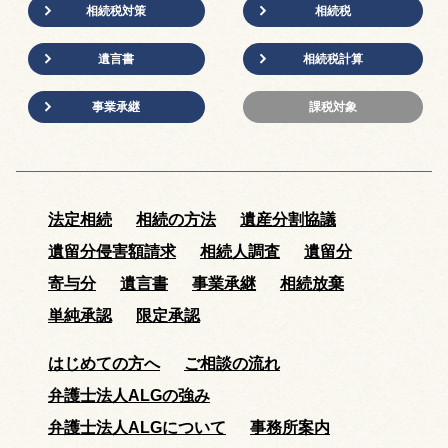
相続税対策
相続税
遺言書
相続税計算
事業承継
課税対象
法定相続
相続の方法
遺産分割協議
遺留分侵害額請求
相続人調査
遺留分
寄与分
遺言書
事業承継
相続放棄
単純承認
限定承認
はじめての方へ
ご相談の流れ
弁護士法人ALGの強み
弁護士法人ALGについて
事務所案内