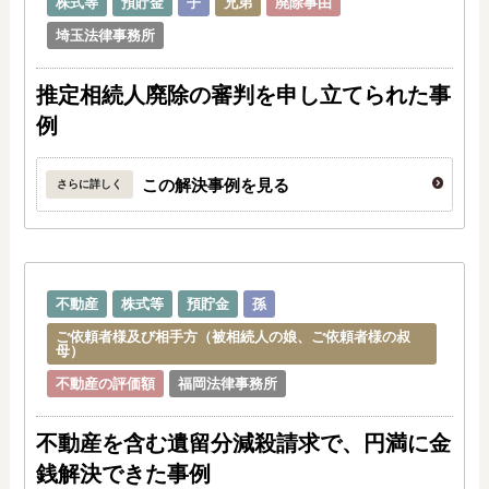
株式等
預貯金
子
兄弟
廃除事由
埼玉法律事務所
推定相続人廃除の審判を申し立てられた事
例
この解決事例を見る
さらに詳しく
不動産
株式等
預貯金
孫
ご依頼者様及び相手方（被相続人の娘、ご依頼者様の叔
母）
不動産の評価額
福岡法律事務所
不動産を含む遺留分減殺請求で、円満に金
銭解決できた事例