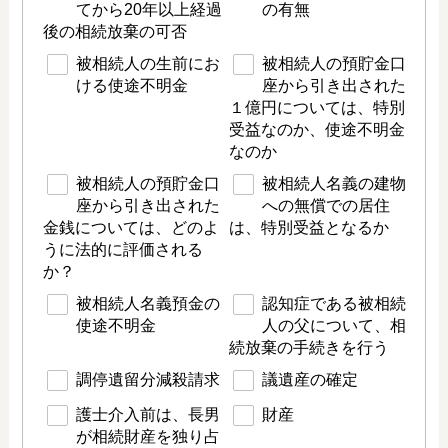
てから20年以上経過
の有無
後の相続放棄の可否
被相続人の生前にお
被相続人の預貯金口
ける使途不明金
座から引き出された
１億円については、特別
受益なのか、使途不明金
なのか
被相続人の預貯金口
被相続人名義の建物
座から引き出された
への無償での居住
金銭については、どのよ
は、特別受益となるか
うに法的に評価される
か？
被相続人名義預金の
認知症である被相続
使途不明金
人の父について、相
続放棄の手続きを行う
調停遺留分減殺請求
議遺産の確定
護士介入前は、長男
財産
が相続財産を独り占