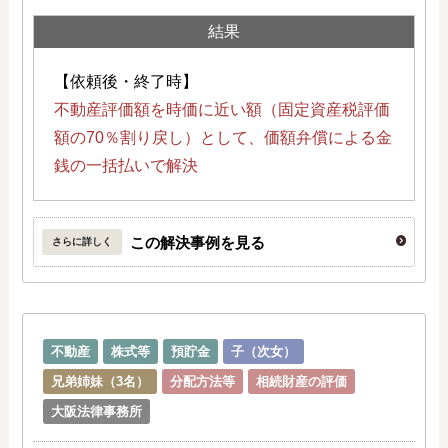
結果
【依頼後・終了時】
不動産評価額を時価に近い額（固定資産税評価
額の70％割り戻し）として、価額弁償による金
銭の一括払いで解決
この解決事例を見る
さらに詳しく
不動産
株式等
預貯金
子（次女）
兄弟姉妹（3名）
分配方法等
相続財産の評価
大阪法律事務所