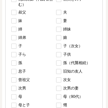
む）
叔父
夫
妹
妻
姉
姉妹
姉弟
娘
子
子（次女）
子ら
子供
孫
孫（代襲相続）
息子
旧知の友人
曾祖父
次女
次男
次男の妻
母
母（90代）
母と子
甥