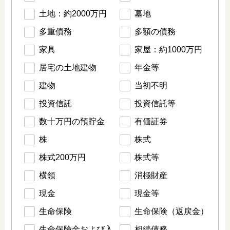
土地：約2000万円
墓地
多重債務
多額の債務
家具
家屋：約1000万円
居宅の土地建物
年金等
建物
当初不明
投資信託
投資信託等
数十万円の預貯金
有価証券
株
株式
株式200万円
株式等
横領
消極財産
現金
現金等
生命保険
生命保険（返戻金）
生命保険金および入
相続債務