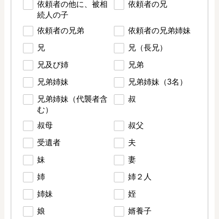
依頼者の他に、被相
依頼者の兄
続人の子
依頼者の兄弟
依頼者の兄弟姉妹
兄
兄（長兄）
兄及び姉
兄弟
兄弟姉妹
兄弟姉妹（3名）
兄弟姉妹（代襲者含
叔
む）
叔母
叔父
受遺者
夫
妹
妻
姉
姉２人
姉妹
姪
娘
婿養子