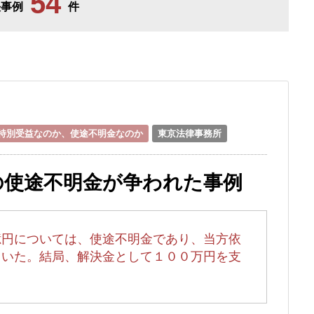
54
決事例
件
特別受益なのか、使途不明金なのか
東京法律事務所
の使途不明金が争われた事例
億円については、使途不明金であり、当方依
ていた。結局、解決金として１００万円を支