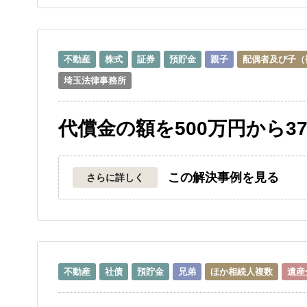
不動産
株式
証券
預貯金
親子
配偶者及び子（
埼玉法律事務所
代償金の額を500万円から3
この解決事例を見る
さらに詳しく
不動産
社債
預貯金
兄弟
ほか相続人複数
遺産