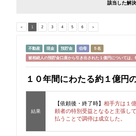
該当した解
＜
1
2
3
4
5
6
＞
不動産
現金
預貯金
伯母
５名
被相続人の預貯金口座から引き出された１億円については、
１０年間にわたる約１億円
【依頼後・終了時】
相手方は１
頼者の特別受益となると主張し
結果
払うことで調停は成立した。