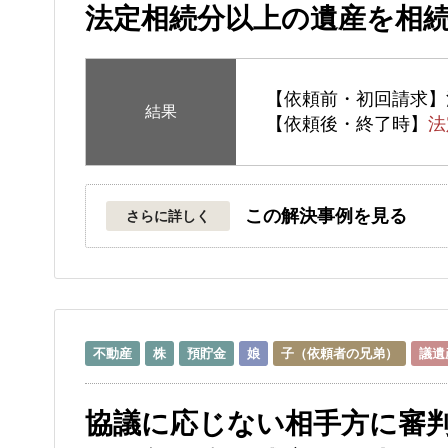
法定相続分以上の遺産を相
【依頼前・初回請求】
結果
【依頼後・終了時】
法
この解決事例を見る
さらに詳しく
不動産
株
預貯金
娘
子（依頼者の兄弟）
議遺
協議に応じない相手方に審