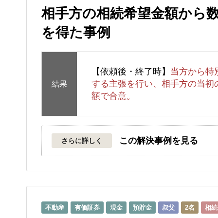
相手方の相続希望金額から
を得た事例
【依頼後・終了時】
当方から特
する主張を行い、相手方の当初
結果
額で合意。
この解決事例を見る
さらに詳しく
不動産
有価証券
現金
預貯金
叔父
2名
相続