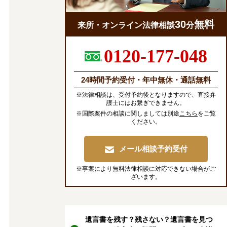
30
無料
来所・オンライン法律相談
分
0120-177-048
24時間予約受付・年中無休・通話無料
※法律相談は、受付予約後となりますので、直接弁
護士にはお繋ぎできません。
※国際案件の相談に関しましては別途
こちら
をご覧
ください。
メール相談予約受付
※事案により無料法律相談に対応できない場合がご
ざいます。
遺言書を残す？残さない？遺言書を見つ