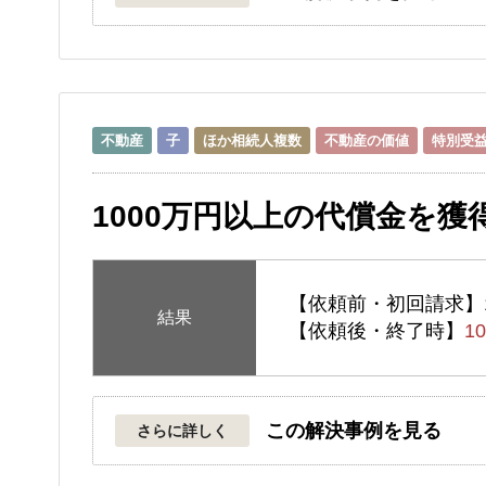
不動産
子
ほか相続人複数
不動産の価値
特別受
1000万円以上の代償金を
【依頼前・初回請求】
結果
【依頼後・終了時】
1
この解決事例を見る
さらに詳しく