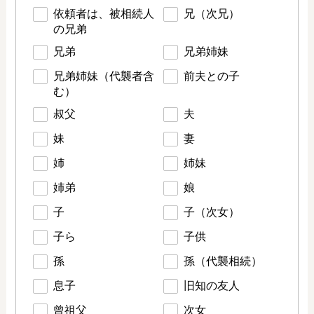
依頼者は、被相続人
兄（次兄）
の兄弟
兄弟
兄弟姉妹
兄弟姉妹（代襲者含
前夫との子
む）
叔父
夫
妹
妻
姉
姉妹
姉弟
娘
子
子（次女）
子ら
子供
孫
孫（代襲相続）
息子
旧知の友人
曾祖父
次女