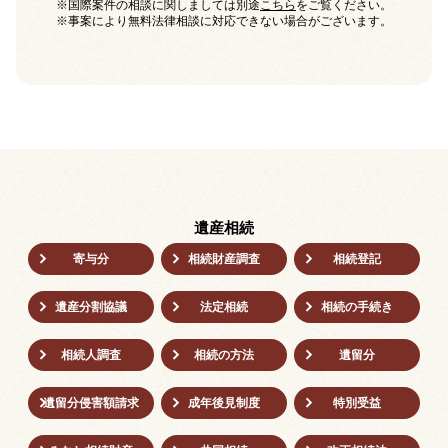
※国際案件の相談に関しましては別途
こちら
をご覧ください。
※事案により無料法律相談に対応できない場合がございます。
遺産相続
寄与分
相続財産調査
相続登記
遺産分割協議
法定相続
相続の⼿続き
相続人調査
相続の方法
遺留分
遺留分侵害額請求
成年後⾒制度
特別受益