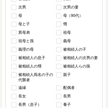
次男
次男の妻
母
母（90代）
母と子
甥
異母弟
祖母
祖母と孫
義母
義理の母
被相続人の子
被相続人の息子
被相続人の次男の妻
被相続人の甥
被相続人らの孫
被相続人両名の子の
親子
代襲者
遠縁
配偶者
長女
長男
長男（息子）
養子