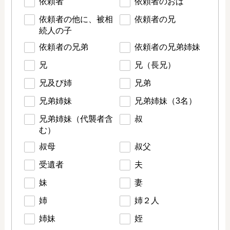
依頼者
依頼者のおば
依頼者の他に、被相
依頼者の兄
続人の子
依頼者の兄弟
依頼者の兄弟姉妹
兄
兄（長兄）
兄及び姉
兄弟
兄弟姉妹
兄弟姉妹（3名）
兄弟姉妹（代襲者含
叔
む）
叔母
叔父
受遺者
夫
妹
妻
姉
姉２人
姉妹
姪