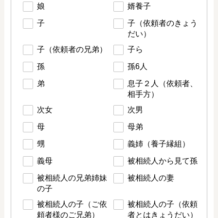
娘
婿養子
子
子（依頼者のきょう
だい）
子（依頼者の兄弟）
子ら
孫
孫6人
弟
息子２人（依頼者、
相手方）
次女
次男
母
母弟
甥
義姉（養子縁組）
義母
被相続人から見て孫
被相続人の兄弟姉妹
被相続人の妻
の子
被相続人の子（ご依
被相続人の子（依頼
頼者様のご兄弟）
者とはきょうだい）