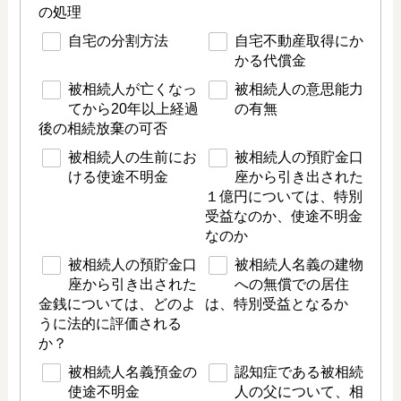
の処理
自宅の分割方法
自宅不動産取得にか
かる代償金
被相続人が亡くなっ
被相続人の意思能力
てから20年以上経過
の有無
後の相続放棄の可否
被相続人の生前にお
被相続人の預貯金口
ける使途不明金
座から引き出された
１億円については、特別
受益なのか、使途不明金
なのか
被相続人の預貯金口
被相続人名義の建物
座から引き出された
への無償での居住
金銭については、どのよ
は、特別受益となるか
うに法的に評価される
か？
被相続人名義預金の
認知症である被相続
使途不明金
人の父について、相