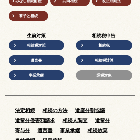
みなし相続財産
共同相続
改正相続法
養子と相続
生前対策
相続税申告
相続税対策
相続税
遺言書
相続税計算
事業承継
課税対象
法定相続
相続の方法
遺産分割協議
遺留分侵害額請求
相続人調査
遺留分
寄与分
遺言書
事業承継
相続放棄