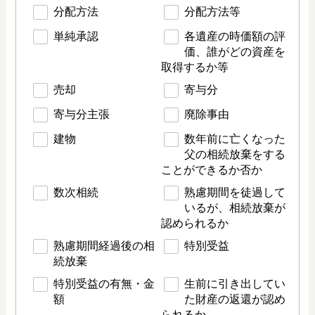
分配方法
分配方法等
単純承認
各遺産の時価額の評
価、誰がどの資産を
取得するか等
売却
寄与分
寄与分主張
廃除事由
建物
数年前に亡くなった
父の相続放棄をする
ことができるか否か
数次相続
熟慮期間を徒過して
いるが、相続放棄が
認められるか
熟慮期間経過後の相
特別受益
続放棄
特別受益の有無・金
生前に引き出してい
額
た財産の返還が認め
られるか