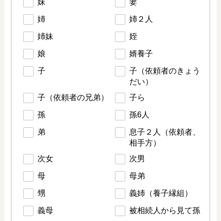
妹
妻
姉
姉２人
姉妹
姪
娘
婿養子
子
子（依頼者のきょう
だい）
子（依頼者の兄弟）
子ら
孫
孫6人
弟
息子２人（依頼者、
相手方）
次女
次男
母
母弟
甥
義姉（養子縁組）
義母
被相続人から見て孫