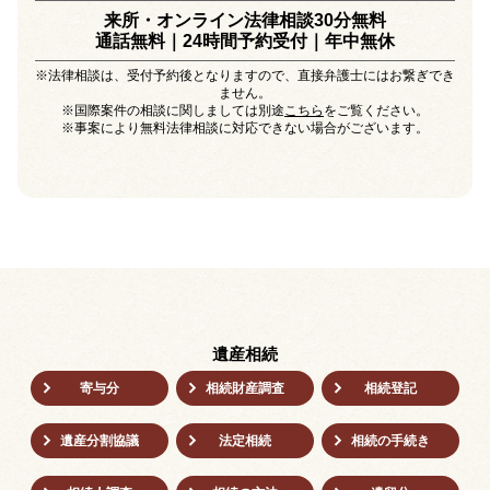
来所・オンライン法律相談30分無料
通話無料｜24時間予約受付｜
年中無休
※法律相談は、受付予約後となりますので、直接弁護士にはお繋ぎでき
ません。
※国際案件の相談に関しましては別途
こちら
をご覧ください。
※事案により無料法律相談に対応できない場合がございます。
遺産相続
寄与分
相続財産調査
相続登記
遺産分割協議
法定相続
相続の⼿続き