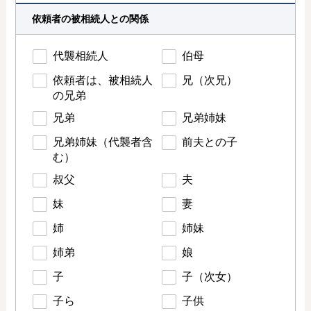
依頼者の被相続人との関係
代襲相続人
伯母
依頼者は、被相続人
兄（次兄）
の兄弟
兄弟
兄弟姉妹
兄弟姉妹（代襲者含
前夫との子
む）
叔父
夫
妹
妻
姉
姉妹
姉弟
娘
子
子（次女）
子ら
子供