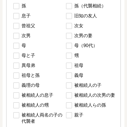
孫
孫（代襲相続）
息子
旧知の友人
曾祖父
次女
次男
次男の妻
母
母（90代）
母と子
甥
異母弟
祖母
祖母と孫
義母
義理の母
被相続人の子
被相続人の息子
被相続人の次男の妻
被相続人の甥
被相続人らの孫
被相続人両名の子の
親子
代襲者