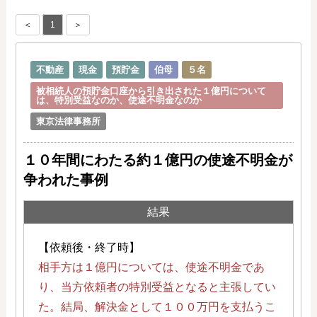
＜
1
＞
不動産
現金
預貯金
伯母
５名
被相続人の預貯金口座から引き出された１億円について
は、特別受益なのか、使途不明金なのか
東京法律事務所
１０年間にわたる約１億円の使途不明金が
争われた事例
結果
【依頼後・終了時】
相手方は１億円については、使途不明金であ
り、当方依頼者の特別受益となると主張してい
た。結局、解決金として１００万円を支払うこ