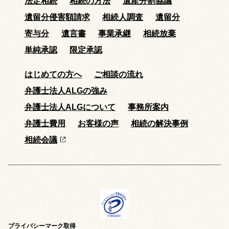
法定相続
相続の方法
遺産分割協議
遺留分侵害額請求
相続人調査
遺留分
寄与分
遺言書
事業承継
相続放棄
単純承認
限定承認
はじめての方へ
ご相談の流れ
弁護士法人ALGの強み
弁護士法人ALGについて
事務所案内
弁護士費用
お客様の声
相続の解決事例
相続会議
プライバシーマーク取得