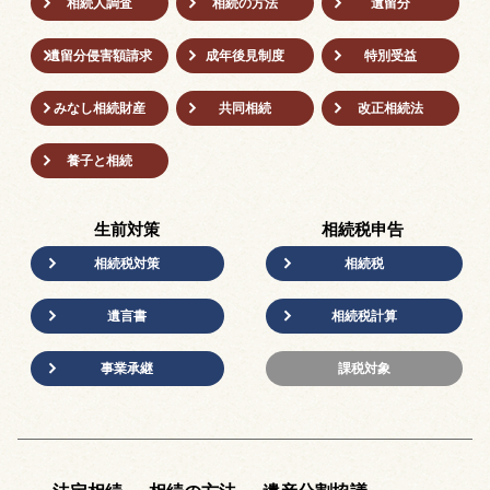
相続人調査
相続の方法
遺留分
遺留分侵害額請求
成年後⾒制度
特別受益
みなし相続財産
共同相続
改正相続法
養子と相続
生前対策
相続税申告
相続税対策
相続税
遺言書
相続税計算
事業承継
課税対象