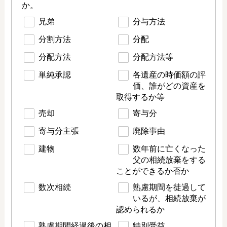
か。
兄弟
分与方法
分割方法
分配
分配方法
分配方法等
単純承認
各遺産の時価額の評
価、誰がどの資産を
取得するか等
売却
寄与分
寄与分主張
廃除事由
建物
数年前に亡くなった
父の相続放棄をする
ことができるか否か
数次相続
熟慮期間を徒過して
いるが、相続放棄が
認められるか
熟慮期間経過後の相
特別受益