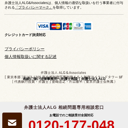
弁護士法人ALG&Associatesは、個人情報の適切な取扱いを行う事業者に付与
される
「プライバシーマーク」
を取得しています。
クレジットカード
決済対応
プライバシーポリシー
個人情報取扱いに関する記述
相続に強い法律事務所へ弁護士相談｜弁護士法人ALG
弁護士法人ALG 相続問題専用相談窓口
Copyright © 2019-2026 相続問題のご相談なら
お電話でのご相談受付
全国対応
弁護士法人ALG&Associates
All Rights Reserved.
0120-177-048