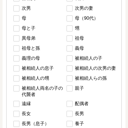
次男
次男の妻
母
母（90代）
母と子
甥
異母弟
祖母
祖母と孫
義母
義理の母
被相続人の子
被相続人の息子
被相続人の次男の妻
被相続人の甥
被相続人らの孫
被相続人両名の子の
親子
代襲者
遠縁
配偶者
長女
長男
長男（息子）
養子