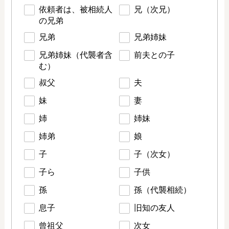
依頼者は、被相続人
兄（次兄）
の兄弟
兄弟
兄弟姉妹
兄弟姉妹（代襲者含
前夫との子
む）
叔父
夫
妹
妻
姉
姉妹
姉弟
娘
子
子（次女）
子ら
子供
孫
孫（代襲相続）
息子
旧知の友人
曾祖父
次女