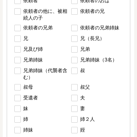
依頼者
依頼者のおば
依頼者の他に、被相
依頼者の兄
続人の子
依頼者の兄弟
依頼者の兄弟姉妹
兄
兄（長兄）
兄及び姉
兄弟
兄弟姉妹
兄弟姉妹（3名）
兄弟姉妹（代襲者含
叔
む）
叔母
叔父
受遺者
夫
妹
妻
姉
姉２人
姉妹
姪