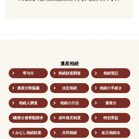
遺産相続
寄与分
相続財産調査
相続登記
遺産分割協議
法定相続
相続の⼿続き
相続人調査
相続の方法
遺留分
遺留分侵害額請求
成年後⾒制度
特別受益
みなし相続財産
共同相続
改正相続法