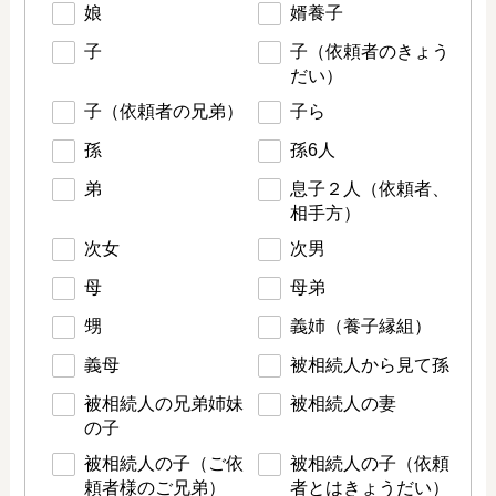
娘
婿養子
子
子（依頼者のきょう
だい）
子（依頼者の兄弟）
子ら
孫
孫6人
弟
息子２人（依頼者、
相手方）
次女
次男
母
母弟
甥
義姉（養子縁組）
義母
被相続人から見て孫
被相続人の兄弟姉妹
被相続人の妻
の子
被相続人の子（ご依
被相続人の子（依頼
頼者様のご兄弟）
者とはきょうだい）