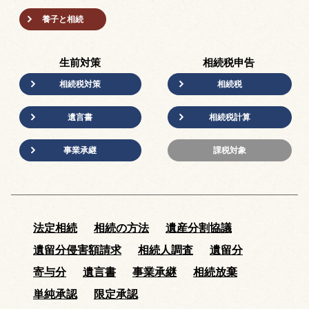
養子と相続
生前対策
相続税申告
相続税対策
相続税
遺言書
相続税計算
事業承継
課税対象
法定相続
相続の方法
遺産分割協議
遺留分侵害額請求
相続人調査
遺留分
寄与分
遺言書
事業承継
相続放棄
単純承認
限定承認