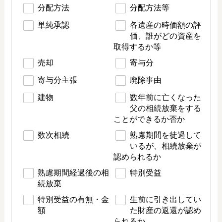
分配方法
分配方法等
単純承認
各遺産の時価額の評
価、誰がどの資産を
取得するか等
売却
寄与分
寄与分主張
廃除事由
建物
数年前に亡くなった
父の相続放棄をする
ことができるか否か
数次相続
熟慮期間を徒過して
いるが、相続放棄が
認められるか
熟慮期間経過後の相
特別受益
続放棄
特別受益の有無・金
生前に引き出してい
額
た財産の返還が認め
られるか