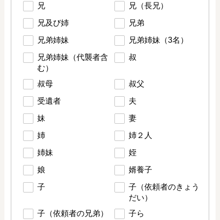
兄
兄（長兄）
兄及び姉
兄弟
兄弟姉妹
兄弟姉妹（3名）
兄弟姉妹（代襲者含
叔
む）
叔母
叔父
受遺者
夫
妹
妻
姉
姉２人
姉妹
姪
娘
婿養子
子
子（依頼者のきょう
だい）
子（依頼者の兄弟）
子ら