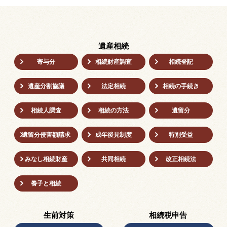
遺産相続
寄与分
相続財産調査
相続登記
遺産分割協議
法定相続
相続の⼿続き
相続人調査
相続の方法
遺留分
遺留分侵害額請求
成年後⾒制度
特別受益
みなし相続財産
共同相続
改正相続法
養子と相続
生前対策
相続税申告