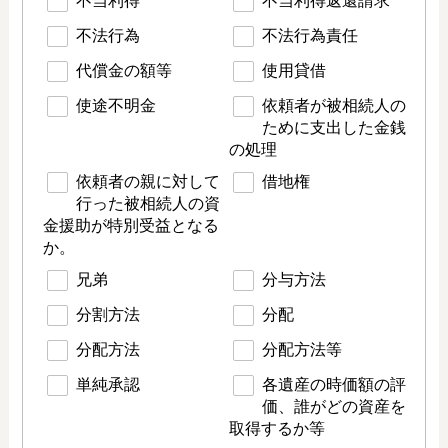
不当利得
不当利得返還請求
不法行為
不法行為責任
代償金の額等
使用貸借
使途不明金
依頼者が被相続人の
ために支出した金銭
の処理
依頼者の親に対して
借地権
行った被相続人の資
金援助が特別受益となる
か。
兄弟
分与方法
分割方法
分配
分配方法
分配方法等
単純承認
各遺産の時価額の評
価、誰がどの資産を
取得するか等