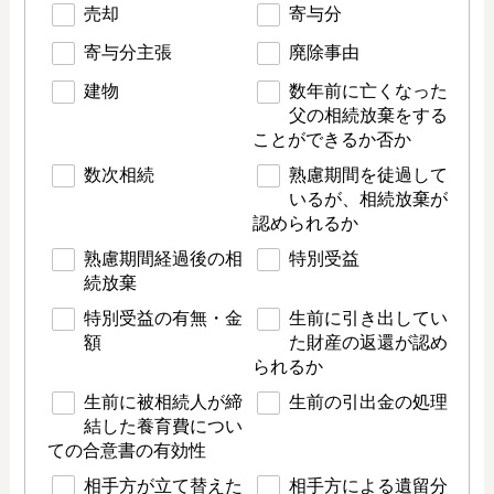
売却
寄与分
寄与分主張
廃除事由
建物
数年前に亡くなった
父の相続放棄をする
ことができるか否か
数次相続
熟慮期間を徒過して
いるが、相続放棄が
認められるか
熟慮期間経過後の相
特別受益
続放棄
特別受益の有無・金
生前に引き出してい
額
た財産の返還が認め
られるか
生前に被相続人が締
生前の引出金の処理
結した養育費につい
ての合意書の有効性
相手方が立て替えた
相手方による遺留分