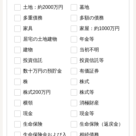
土地：約2000万円
墓地
多重債務
多額の債務
家具
家屋：約1000万円
居宅の土地建物
年金等
建物
当初不明
投資信託
投資信託等
数十万円の預貯金
有価証券
株
株式
株式200万円
株式等
横領
消極財産
現金
現金等
生命保険
生命保険（返戻金）
生命保険金および入
相続債務