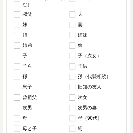
む）
叔父
夫
妹
妻
姉
姉妹
姉弟
娘
子
子（次女）
子ら
子供
孫
孫（代襲相続）
息子
旧知の友人
曾祖父
次女
次男
次男の妻
母
母（90代）
母と子
甥