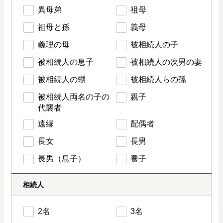
異母弟
祖母
祖母と孫
義母
義理の母
被相続人の子
被相続人の息子
被相続人の次男の妻
被相続人の甥
被相続人らの孫
被相続人両名の子の
親子
代襲者
遠縁
配偶者
長女
長男
長男（息子）
養子
相続人
2名
3名