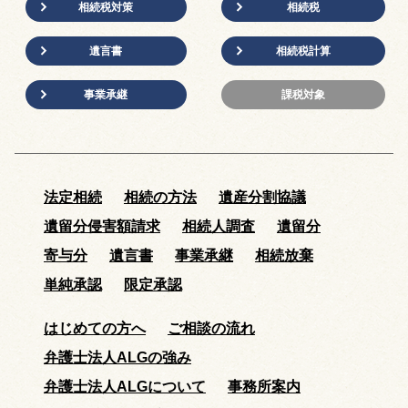
相続税対策
相続税
遺言書
相続税計算
事業承継
課税対象
法定相続
相続の方法
遺産分割協議
遺留分侵害額請求
相続人調査
遺留分
寄与分
遺言書
事業承継
相続放棄
単純承認
限定承認
はじめての方へ
ご相談の流れ
弁護士法人ALGの強み
弁護士法人ALGについて
事務所案内