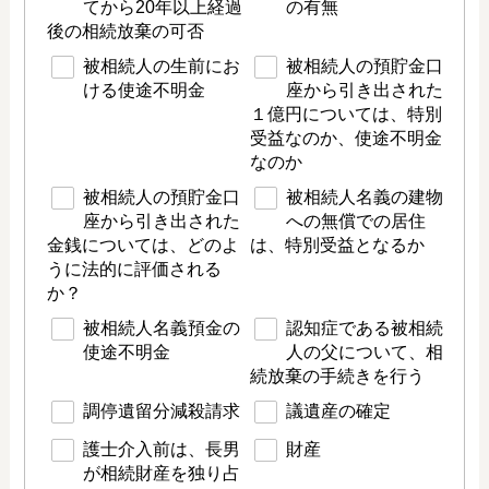
てから20年以上経過
の有無
後の相続放棄の可否
被相続人の生前にお
被相続人の預貯金口
ける使途不明金
座から引き出された
１億円については、特別
受益なのか、使途不明金
なのか
被相続人の預貯金口
被相続人名義の建物
座から引き出された
への無償での居住
金銭については、どのよ
は、特別受益となるか
うに法的に評価される
か？
被相続人名義預金の
認知症である被相続
使途不明金
人の父について、相
続放棄の手続きを行う
調停遺留分減殺請求
議遺産の確定
護士介入前は、長男
財産
が相続財産を独り占